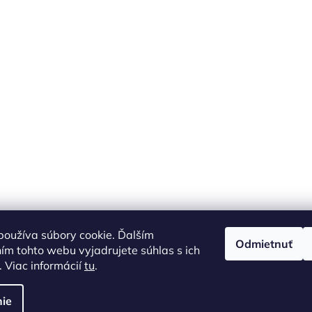
oužíva súbory cookie. Ďalším
Odmietnuť
m tohto webu vyjadrujete súhlas s ich
 Viac informácií
tu
.
ie