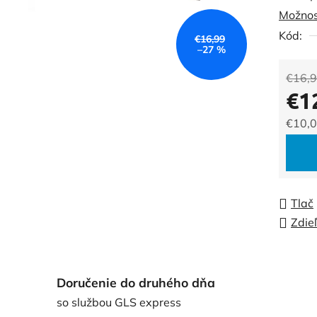
Možnos
0,0
Kód:
z
€16,99
–27 %
5
hviezdi
€16,
€1
€10,0
Jedno
Tlač
Zdie
Doručenie do druhého dňa
so službou GLS express