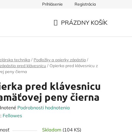
Prihlásenie
Registrácia
PRÁZDNY KOŠÍK
NÁKUPNÝ
KOŠÍK
lárska technika
/
Podložky a opierky zápästia
/
zápästia pred klávesnicu
/
Opierka pred klávesnicu z
ej peny čierna
erka pred klávesnicu
amäťovej peny čierna
rné
dnotené
Podrobnosti hodnotenia
enie
:
Fellowes
tu
nosť
Skladom
(104 KS)