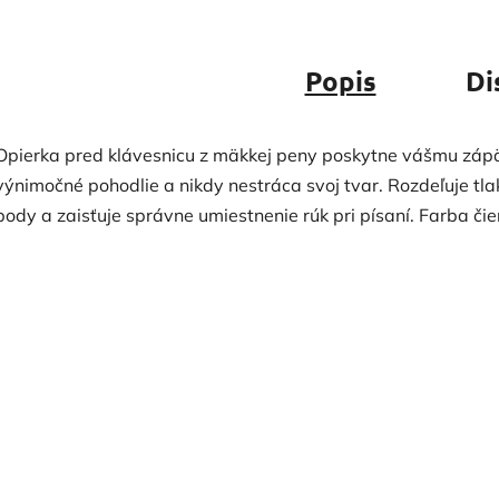
Popis
Di
Opierka pred klávesnicu z mäkkej peny poskytne vášmu záp
výnimočné pohodlie a nikdy nestráca svoj tvar. Rozdeľuje tl
body a zaisťuje správne umiestnenie rúk pri písaní. Farba čie