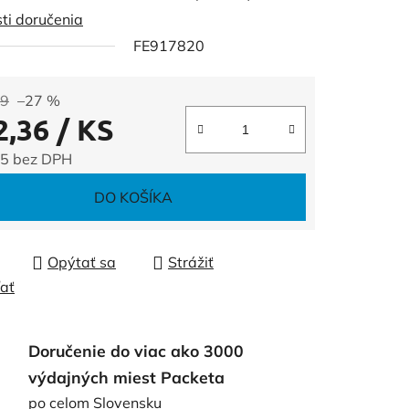
ti doručenia
FE917820
čiek.
99
–27 %
2,36
/ KS
5 bez DPH
tková cena:
DO KOŠÍKA
Opýtať sa
Strážiť
ľať
Doručenie do viac ako 3000
výdajných miest Packeta
po celom Slovensku