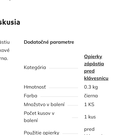
skusia
ästiu
Dodatočné parametre
akové
Opierky
rna.
zápästia
Kategória
pred
klávesnicu
Hmotnosť
0.3 kg
Farba
čierna
Množstvo v balení
1 KS
Počet kusov v
1 kus
balení
pred
Použitie opierky