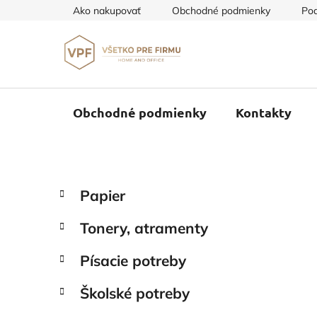
Prejsť
Ako nakupovať
Obchodné podmienky
Pod
na
obsah
Obchodné podmienky
Kontakty
B
K
Preskočiť
Papier
a
o
kategórie
t
č
Tonery, atramenty
e
n
g
ý
Písacie potreby
ó
p
r
Školské potreby
i
a
e
n