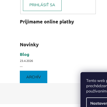
PRIHLÁSIŤ SA
Prijímame online platby
Novinky
Blog
23.4.2026
...
ARCHÍV
Tento web p
prechádzaní
Z
používaním.
á
p
Nastaven