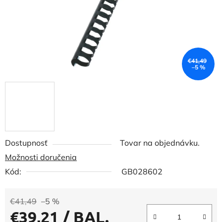
€41,49
–5 %
Dostupnosť
Tovar na objednávku.
Možnosti doručenia
Kód:
GB028602
€41,49
–5 %
€39,21
/ BAL.