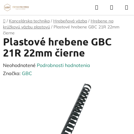
Prejsť
Hľadať
NÁKUP
na
KOŠÍK
obsah
Domov
/
Kancelárska technika
/
Hrebeňová väzba
/
Hrebene na
krúžkovú väzbu plastovú
/
Plastové hrebene GBC 21R 22mm
čierne
Plastové hrebene GBC
21R 22mm čierne
Priemerné
Neohodnotené
Podrobnosti hodnotenia
hodnotenie
Značka:
GBC
produktu
je
0,0
z
5
hviezdičiek.