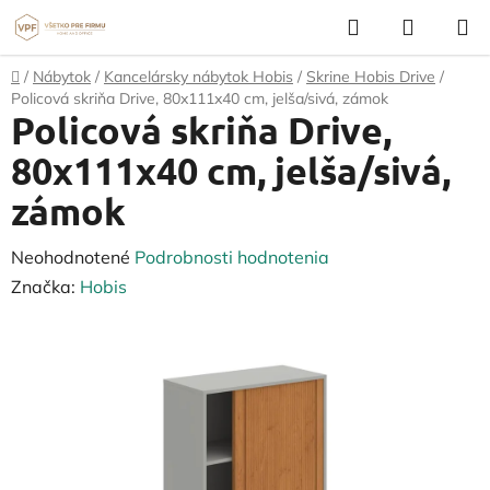
Prejsť
Hľadať
NÁKUP
na
KOŠÍK
obsah
Domov
/
Nábytok
/
Kancelársky nábytok Hobis
/
Skrine Hobis Drive
/
Policová skriňa Drive, 80x111x40 cm, jelša/sivá, zámok
Policová skriňa Drive,
80x111x40 cm, jelša/sivá,
zámok
Priemerné
Neohodnotené
Podrobnosti hodnotenia
hodnotenie
Značka:
Hobis
produktu
je
0,0
z
5
hviezdičiek.