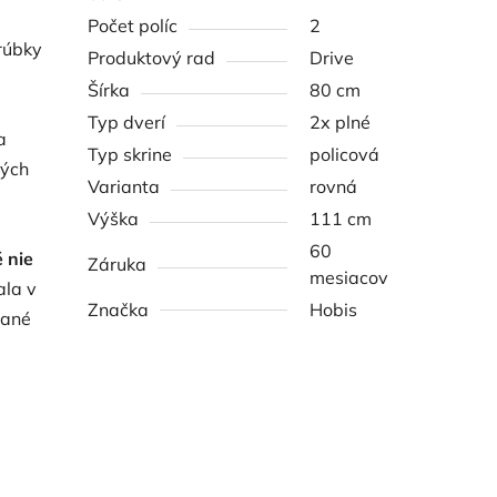
Počet políc
2
rúbky
Produktový rad
Drive
Šírka
80 cm
Typ dverí
2x plné
a
Typ skrine
policová
ných
Varianta
rovná
Výška
111 cm
60
 nie
Záruka
mesiacov
ala v
Značka
Hobis
vané