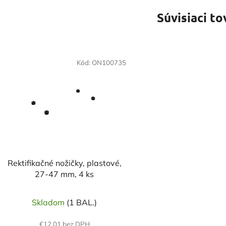
Súvisiaci to
Kód:
ON100735
Rektifikačné nožičky, plastové,
27-47 mm, 4 ks
Skladom
(1 BAL.)
€12,01 bez DPH