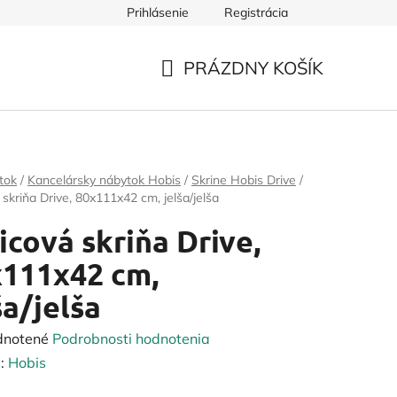
Prihlásenie
Registrácia
PRÁZDNY KOŠÍK
NÁKUPNÝ
KOŠÍK
tok
/
Kancelársky nábytok Hobis
/
Skrine Hobis Drive
/
 skriňa Drive, 80x111x42 cm, jelša/jelša
icová skriňa Drive,
111x42 cm,
ša/jelša
rné
dnotené
Podrobnosti hodnotenia
enie
:
Hobis
tu