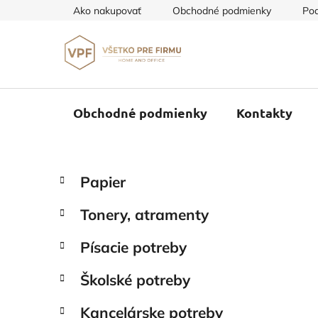
Prejsť
Ako nakupovať
Obchodné podmienky
Pod
na
obsah
Obchodné podmienky
Kontakty
B
K
Preskočiť
Papier
a
o
kategórie
t
č
Tonery, atramenty
e
n
g
ý
Písacie potreby
ó
p
r
Školské potreby
i
a
e
n
Kancelárske potreby