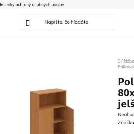
mienky ochrany osobných údajov
Domov
/
Náby
Policová
Pol
80x
jel
Prieme
Neoho
hodnot
Značka
produk