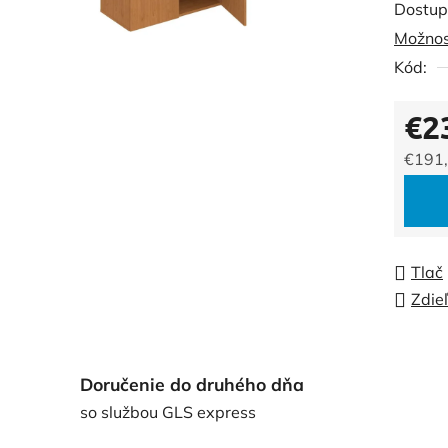
Dostup
je
Možnos
0,0
Kód:
z
5
€2
hviezdi
€191
Jedno
Tlač
Zdie
Doručenie do druhého dňa
so službou GLS express