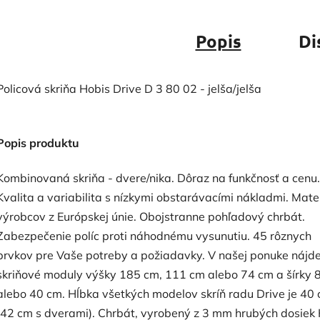
Popis
Di
Policová skriňa Hobis Drive D 3 80 02 - jelša/jelša
Popis produktu
Kombinovaná skriňa - dvere/nika. Dôraz na funkčnosť a cenu.
Kvalita a variabilita s nízkymi obstarávacími nákladmi. Mate
výrobcov z Európskej únie. Obojstranne pohľadový chrbát.
Zabezpečenie políc proti náhodnému vysunutiu. 45 rôznych
prvkov pre Vaše potreby a požiadavky. V našej ponuke nájd
skriňové moduly výšky 185 cm, 111 cm alebo 74 cm a šírky 
alebo 40 cm. Hĺbka všetkých modelov skríň radu Drive je 40
(42 cm s dverami). Chrbát, vyrobený z 3 mm hrubých dosiek