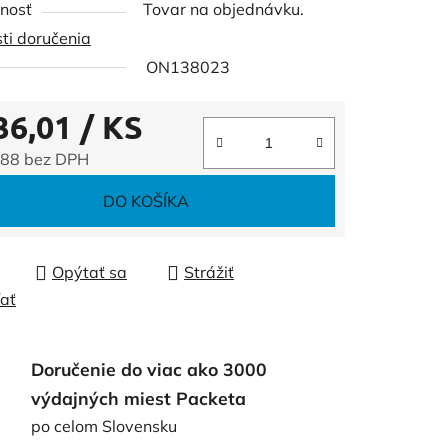
nosť
Tovar na objednávku.
ti doručenia
ON138023
36,01
/ KS
čiek.
,88 bez DPH
tková cena:
DO KOŠÍKA
Opýtať sa
Strážiť
ľať
Doručenie do viac ako 3000
výdajných miest Packeta
po celom Slovensku