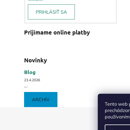
PRIHLÁSIŤ SA
Prijímame online platby
Novinky
Blog
23.4.2026
...
ARCHÍV
Tento web p
prechádzaní
Z
používaním.
á