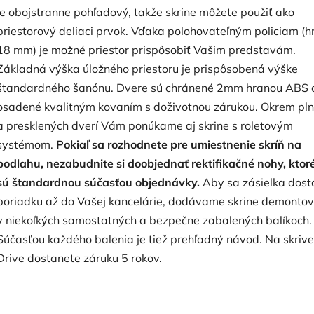
je obojstranne pohľadový, takže skrine môžete použiť ako
priestorový deliaci prvok. Vďaka polohovateľným policiam (h
18 mm) je možné priestor prispôsobiť Vašim predstavám.
Základná výška úložného priestoru je prispôsobená výške
štandardného šanónu. Dvere sú chránené 2mm hranou ABS 
osadené kvalitným kovaním s doživotnou zárukou. Okrem pl
a presklených dverí Vám ponúkame aj skrine s roletovým
systémom.
Pokiaľ sa rozhodnete pre umiestnenie skríň na
podlahu, nezabudnite si doobjednať rektifikačné nohy, ktoré
sú štandardnou súčasťou objednávky.
Aby sa zásielka dost
poriadku až do Vašej kancelárie, dodávame skrine demonto
v niekoľkých samostatných a bezpečne zabalených balíkoch.
Súčasťou každého balenia je tiež prehľadný návod. Na skrive
Drive dostanete záruku 5 rokov.