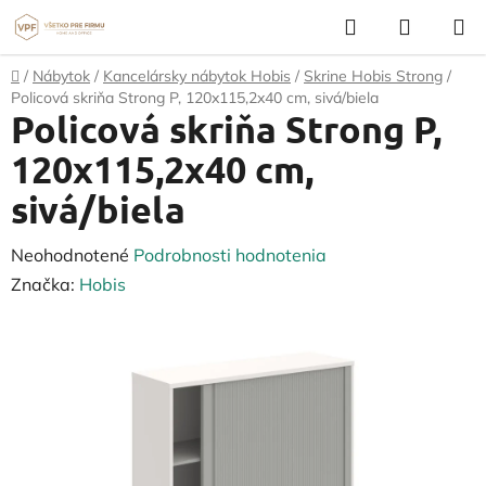
Prejsť
Hľadať
NÁKUP
na
KOŠÍK
obsah
Domov
/
Nábytok
/
Kancelársky nábytok Hobis
/
Skrine Hobis Strong
/
Policová skriňa Strong P, 120x115,2x40 cm, sivá/biela
Policová skriňa Strong P,
120x115,2x40 cm,
sivá/biela
Priemerné
Neohodnotené
Podrobnosti hodnotenia
hodnotenie
Značka:
Hobis
produktu
je
0,0
z
5
hviezdičiek.