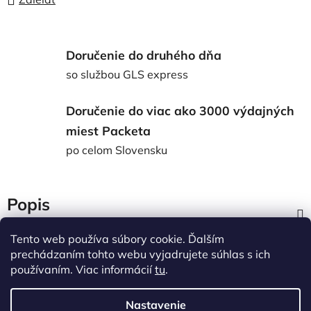
Doručenie do druhého dňa
so službou GLS express
Doručenie do viac ako 3000 výdajných
miest Packeta
po celom Slovensku
Popis
Tento web používa súbory cookie. Ďalším
Diskusia
prechádzaním tohto webu vyjadrujete súhlas s ich
používaním. Viac informácií
tu
.
Z
á
Nastavenie