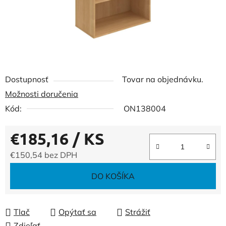
Dostupnosť
Tovar na objednávku.
Možnosti doručenia
Kód:
ON138004
€185,16
/ KS
€150,54 bez DPH
Jednotková cena:
DO KOŠÍKA
Tlač
Opýtať sa
Strážiť
Zdieľať