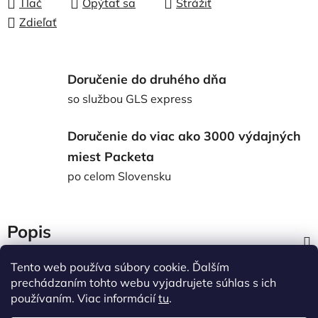
Tlač
Opýtať sa
Strážiť
Zdieľať
Doručenie do druhého dňa
so službou GLS express
Doručenie do viac ako 3000 výdajných
miest Packeta
po celom Slovensku
Popis
Tento web používa súbory cookie. Ďalším
Diskusia
prechádzaním tohto webu vyjadrujete súhlas s ich
používaním. Viac informácií
tu
.
Z