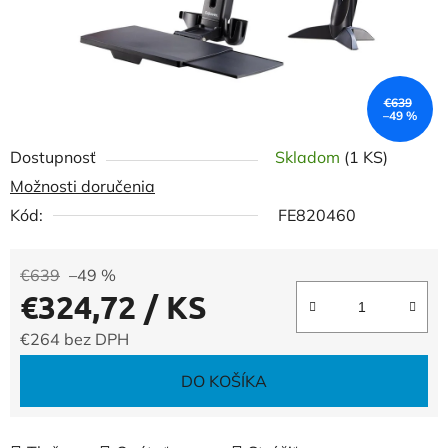
€639
–49 %
Dostupnosť
Skladom
(1 KS)
Možnosti doručenia
Kód:
FE820460
€639
–49 %
€324,72
/ KS
€264 bez DPH
Jednotková cena:
DO KOŠÍKA