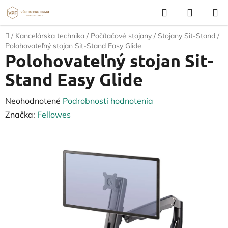
Prejsť
Hľadať
NÁKUP
na
KOŠÍK
obsah
Domov
/
Kancelárska technika
/
Počítačové stojany
/
Stojany Sit-Stand
/
Polohovateľný stojan Sit-Stand Easy Glide
Polohovateľný stojan Sit-
Stand Easy Glide
Priemerné
Neohodnotené
Podrobnosti hodnotenia
hodnotenie
Značka:
Fellowes
produktu
je
0,0
z
5
hviezdičiek.