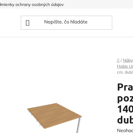
mienky ochrany osobných údajov
Domov
/
Náby
Hobis U
cm, dub/
Pra
poz
140
dub
Prieme
Neoho