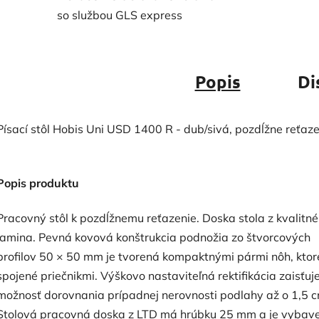
so službou GLS express
Popis
Di
Písací stôl Hobis Uni USD 1400 R - dub/sivá, pozdĺžne reťaz
Popis produktu
Pracovný stôl k pozdĺžnemu reťazenie. Doska stola z kvalitn
lamina. Pevná kovová konštrukcia podnožia zo štvorcových
profilov 50 × 50 mm je tvorená kompaktnými pármi nôh, ktor
spojené priečnikmi. Výškovo nastaviteľná rektifikácia zaisťuj
možnosť dorovnania prípadnej nerovnosti podlahy až o 1,5 c
Stolová pracovná doska z LTD má hrúbku 25 mm a je vybav