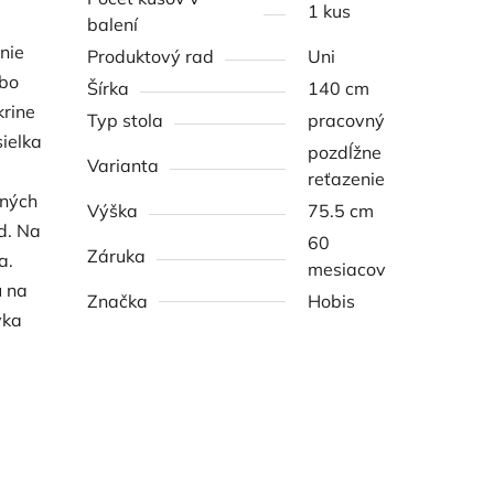
1 kus
balení
nie
Produktový rad
Uni
ebo
Šírka
140 cm
krine
Typ stola
pracovný
ielka
pozdĺžne
Varianta
reťazenie
ených
Výška
75.5 cm
d. Na
60
Záruka
a.
mesiacov
u na
Značka
Hobis
vka