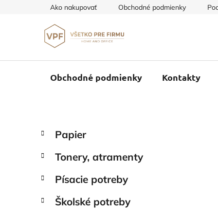
Prejsť
Ako nakupovať
Obchodné podmienky
Pod
na
obsah
Obchodné podmienky
Kontakty
B
K
Preskočiť
Papier
a
o
kategórie
t
č
Tonery, atramenty
e
n
g
ý
Písacie potreby
ó
p
r
Školské potreby
i
a
e
n