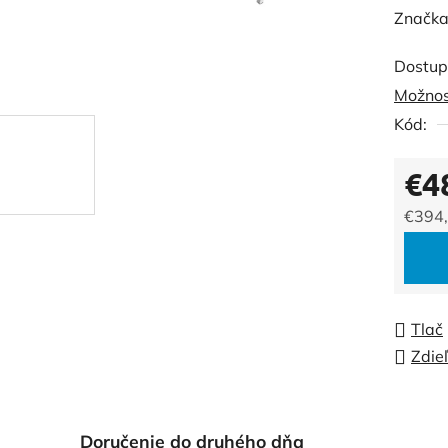
hodnot
Značka
produk
Dostup
je
Možnos
0,0
Kód:
z
5
€4
hviezdi
€394
Jedno
Tlač
Zdie
Doručenie do druhého dňa