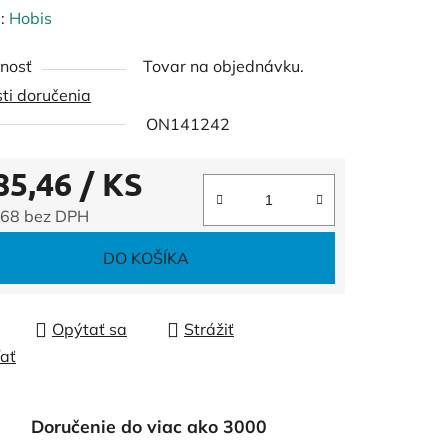
enie
:
Hobis
tu
nosť
Tovar na objednávku.
ti doručenia
ON141242
85,46
/ KS
čiek.
,68 bez DPH
tková cena:
DO KOŠÍKA
Opýtať sa
Strážiť
ľať
Doručenie do viac ako 3000