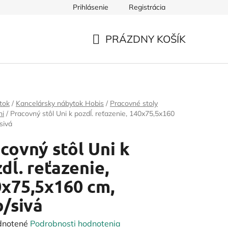
Prihlásenie
Registrácia
PRÁZDNY KOŠÍK
NÁKUPNÝ
KOŠÍK
tok
/
Kancelársky nábytok Hobis
/
Pracovné stoly
ni
/
Pracovný stôl Uni k pozdĺ. reťazenie, 140x75,5x160
sivá
covný stôl Uni k
dĺ. reťazenie,
x75,5x160 cm,
/sivá
rné
dnotené
Podrobnosti hodnotenia