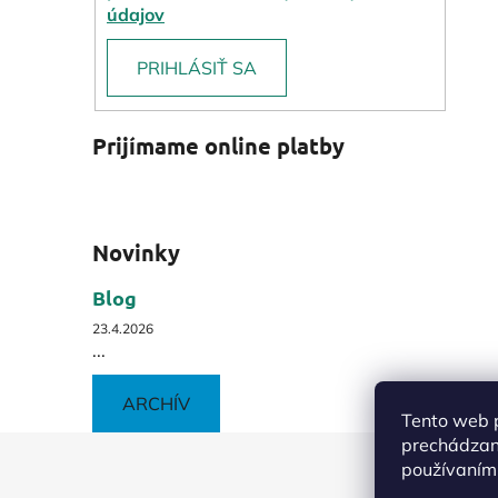
údajov
PRIHLÁSIŤ SA
Prijímame online platby
Novinky
Blog
23.4.2026
...
ARCHÍV
Tento web p
prechádzaní
Z
používaním.