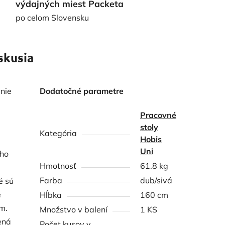
výdajných miest Packeta
po celom Slovensku
skusia
enie
Dodatočné parametre
Pracovné
stoly
Kategória
Hobis
Uni
ého
Hmotnosť
61.8 kg
Farba
dub/sivá
é sú
e
Hĺbka
160 cm
m.
Množstvo v balení
1 KS
ená
Počet kusov v