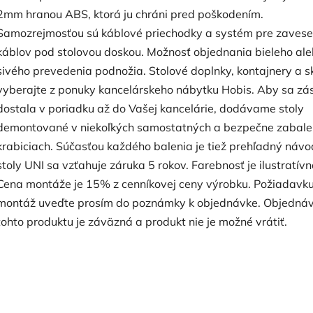
2mm hranou ABS, ktorá ju chráni pred poškodením.
Samozrejmosťou sú káblové priechodky a systém pre zavese
káblov pod stolovou doskou. Možnosť objednania bieleho al
sivého prevedenia podnožia. Stolové doplnky, kontajnery a s
vyberajte z ponuky kancelárskeho nábytku Hobis. Aby sa zás
dostala v poriadku až do Vašej kancelárie, dodávame stoly
demontované v niekoľkých samostatných a bezpečne zabal
krabiciach. Súčasťou každého balenia je tiež prehľadný návo
stoly UNI sa vzťahuje záruka 5 rokov. Farebnosť je ilustratívn
Cena montáže je 15% z cenníkovej ceny výrobku. Požiadavk
montáž uveďte prosím do poznámky k objednávke. Objedná
tohto produktu je záväzná a produkt nie je možné vrátiť.