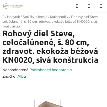
Prejsť
Hľadať
NÁKUP
na
KOŠÍK
obsah
Domov
/
Nábytok
/
Stoličky a kreslá
/
Multisedáky
/
Rohový diel Steve,
celočalúnené, š. 80 cm, zdravot. ekokoža béžová KN0020, sivá
konštrukcia
Rohový diel Steve,
celočalúnené, š. 80 cm,
zdravot. ekokoža béžová
KN0020, sivá konštrukcia
Priemerné
Neohodnotené
Podrobnosti hodnotenia
hodnotenie
Značka:
Alba
produktu
je
0,0
z