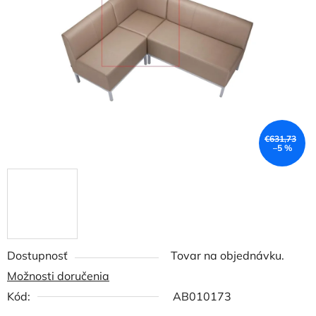
5
hviezdičiek.
€631,73
–5 %
Dostupnosť
Tovar na objednávku.
Možnosti doručenia
Kód:
AB010173