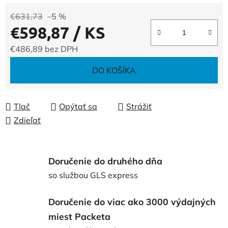
€631,73
–5 %
€598,87
/ KS
€486,89 bez DPH
Jednotková cena:
DO KOŠÍKA
Tlač
Opýtať sa
Strážiť
Zdieľať
Doručenie do druhého dňa
so službou GLS express
Doručenie do viac ako 3000 výdajných
miest Packeta