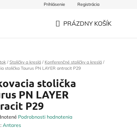
Prihlásenie
Registrácia
PRÁZDNY KOŠÍK
NÁKUPNÝ
KOŠÍK
tok
/
Stoličky a kreslá
/
Konferenčné stoličky a kreslá
/
ia stolička Taurus PN LAYER antracit P29
ovacia stolička
urus PN LAYER
racit P29
rné
dnotené
Podrobnosti hodnotenia
enie
:
Antares
tu