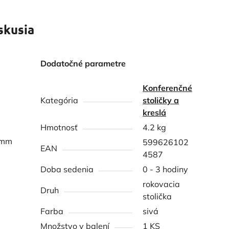
skusia
Dodatočné parametre
Konferenčné
Kategória
stoličky a
kreslá
Hmotnosť
4.2 kg
0 mm
599626102
EAN
4587
Doba sedenia
0 - 3 hodiny
rokovacia
Druh
stolička
Farba
sivá
Množstvo v balení
1 KS