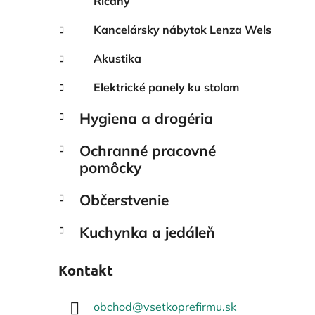
Říčany
Kancelársky nábytok Lenza Wels
Akustika
Elektrické panely ku stolom
Hygiena a drogéria
Ochranné pracovné
pomôcky
Občerstvenie
Kuchynka a jedáleň
Kontakt
obchod
@
vsetkoprefirmu.sk