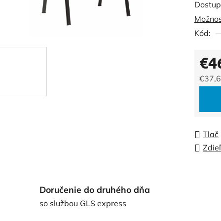
Dostup
je
Možnos
0,0
Kód:
z
5
€4
hviezdi
€37,6
Jedno
Tlač
Zdie
Doručenie do druhého dňa
so službou GLS express