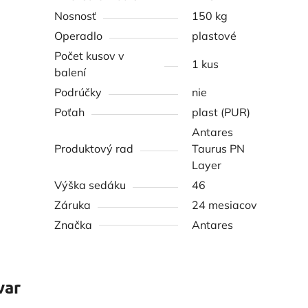
Nosnosť
150 kg
Operadlo
plastové
Počet kusov v
1 kus
balení
Podrúčky
nie
Poťah
plast (PUR)
Antares
Produktový rad
Taurus PN
Layer
Výška sedáku
46
Záruka
24 mesiacov
Značka
Antares
var