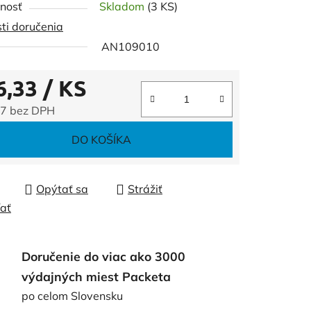
nosť
Skladom
(3 KS)
ti doručenia
AN109010
6,33
/ KS
čiek.
7 bez DPH
tková cena:
DO KOŠÍKA
Opýtať sa
Strážiť
ľať
Doručenie do viac ako 3000
výdajných miest Packeta
po celom Slovensku