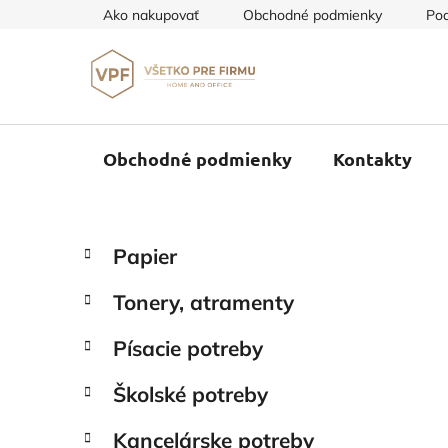
Prejsť
Ako nakupovať
Obchodné podmienky
Pod
na
obsah
Obchodné podmienky
Kontakty
B
K
Preskočiť
Papier
a
o
kategórie
t
č
Tonery, atramenty
e
n
g
ý
Písacie potreby
ó
p
r
Školské potreby
i
a
e
n
Kancelárske potreby