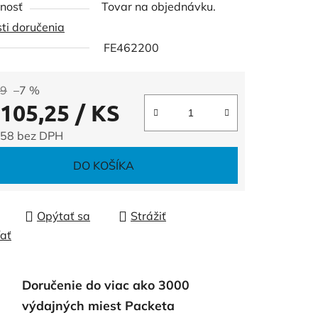
nosť
Tovar na objednávku.
ti doručenia
FE462200
čiek.
89
–7 %
 105,25
/ KS
,58 bez DPH
tková cena:
DO KOŠÍKA
Opýtať sa
Strážiť
ľať
Doručenie do viac ako 3000
výdajných miest Packeta