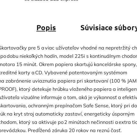
Popis
Súvisiace súbory
Skartovačky pre 5 a viac užívateľov vhodné na nepretržitý c
i po dobu niekoľkých hodín, model 225i s kontinuálnym chod
motora 15 minút. Okrem papiera skartujú kancelárske spony,
kreditné karty a CD. Vybavené patentovaným systémom
na zabránenie uviaznutia papiera pri skartovaní (100 % JAM
PROOF), ktorý detekuje hrúbku vloženého papiera a inteligen
užívateľa vizuálne informuje o tom, aká je výkonnosť a efektí
skartovania, ochranným prepínačom Safe Sense, ktorý pri d
rúk na kryt stroj automaticky zastaví, energeticky úsporným
chodom, ktorý sa aktivuje po 2 minútach nečinnosti a extra ti
prevádzkou. Predĺžená záruka 20 rokov na reznú časť.