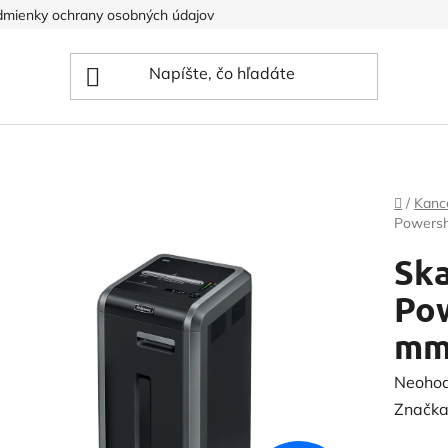
mienky ochrany osobných údajov
Domov
/
Kance
Powersh
Ska
Pow
m
Prieme
Neoho
hodnot
Značka
produk