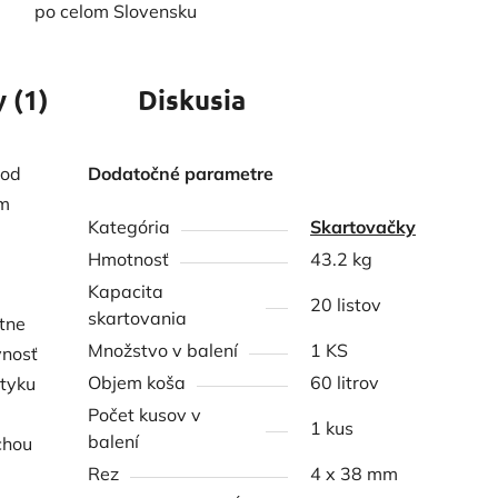
po celom Slovensku
 (1)
Diskusia
hod
Dodatočné parametre
om
Kategória
Skartovačky
Hmotnosť
43.2 kg
Kapacita
20 listov
skartovania
tne
Množstvo v balení
1 KS
vnosť
Objem koša
60 litrov
otyku
Počet kusov v
1 kus
balení
chou
Rez
4 x 38 mm