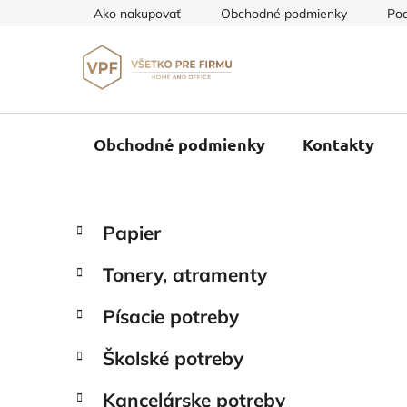
Prejsť
Ako nakupovať
Obchodné podmienky
Pod
na
obsah
Obchodné podmienky
Kontakty
B
K
Preskočiť
Papier
a
o
kategórie
t
č
Tonery, atramenty
e
n
g
ý
Písacie potreby
ó
p
r
Školské potreby
i
a
e
n
Kancelárske potreby