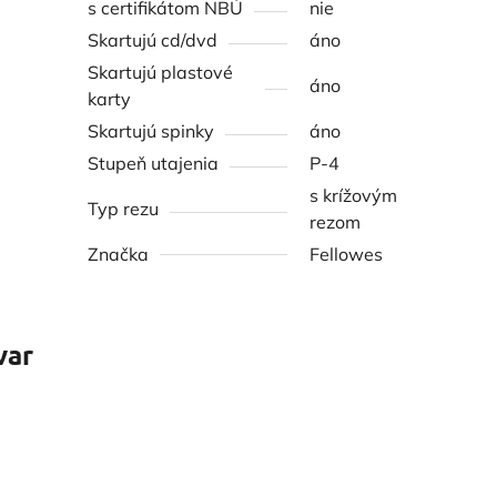
s certifikátom NBÚ
nie
Skartujú cd/dvd
áno
Skartujú plastové
áno
karty
Skartujú spinky
áno
Stupeň utajenia
P-4
s krížovým
Typ rezu
rezom
Značka
Fellowes
var