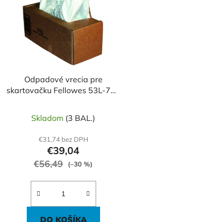
Odpadové vrecia pre
skartovačku Fellowes 53L-75L
50ks
Skladom
(3 BAL.)
€31,74 bez DPH
€39,04
€56,49
(–30 %)
DO KOŠÍKA