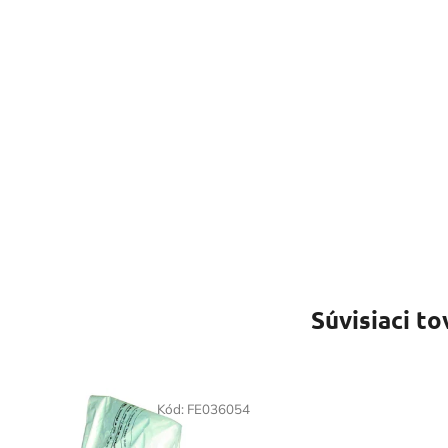
Súvisiaci to
Kód:
FE036054