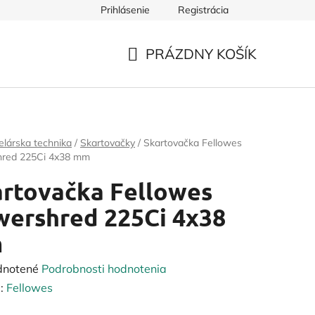
Prihlásenie
Registrácia
PRÁZDNY KOŠÍK
NÁKUPNÝ
KOŠÍK
lárska technika
/
Skartovačky
/
Skartovačka Fellowes
red 225Ci 4x38 mm
rtovačka Fellowes
ershred 225Ci 4x38
m
rné
dnotené
Podrobnosti hodnotenia
enie
:
Fellowes
tu