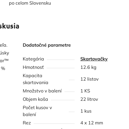
po celom Slovensku
skusia
eľa.
Dodatočné parametre
kúsky
Kategória
Skartovačky
Bar™
Hmotnosť
12.6 kg
0 %
Kapacita
12 listov
skartovania
Množstvo v balení
1 KS
Objem koša
22 litrov
Počet kusov v
1 kus
balení
Rez
4 x 12 mm