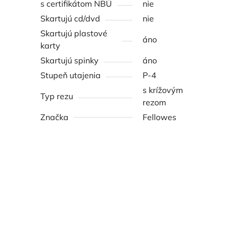
s certifikátom NBÚ
nie
Skartujú cd/dvd
nie
Skartujú plastové
áno
karty
Skartujú spinky
áno
Stupeň utajenia
P-4
s krížovým
Typ rezu
rezom
Značka
Fellowes