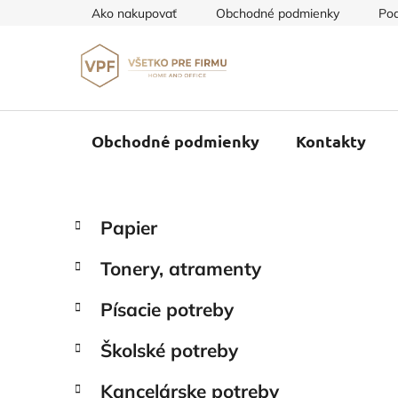
Prejsť
Ako nakupovať
Obchodné podmienky
Pod
na
obsah
Obchodné podmienky
Kontakty
B
K
Preskočiť
Papier
a
o
kategórie
t
č
Tonery, atramenty
e
n
g
ý
Písacie potreby
ó
p
r
Školské potreby
i
a
e
n
Kancelárske potreby