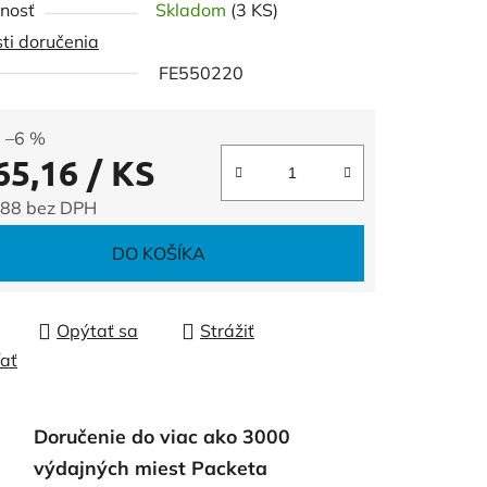
nosť
Skladom
(3 KS)
ti doručenia
FE550220
čiek.
–6 %
65,16
/ KS
,88 bez DPH
tková cena:
DO KOŠÍKA
Opýtať sa
Strážiť
ľať
Doručenie do viac ako 3000
výdajných miest Packeta