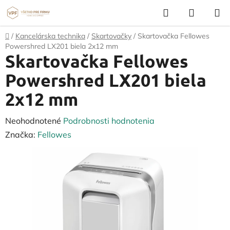
Prejsť
Hľadať
NÁKUP
na
KOŠÍK
obsah
Domov
/
Kancelárska technika
/
Skartovačky
/
Skartovačka Fellowes
Powershred LX201 biela 2x12 mm
Skartovačka Fellowes
Powershred LX201 biela
2x12 mm
Priemerné
Neohodnotené
Podrobnosti hodnotenia
hodnotenie
Značka:
Fellowes
produktu
je
0,0
z
5
hviezdičiek.