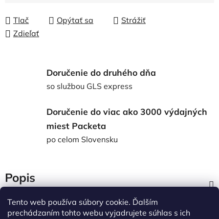
Tlač
Opýtať sa
Strážiť
Zdieľať
Doručenie do druhého dňa
so službou GLS express
Doručenie do viac ako 3000 výdajných
miest Packeta
po celom Slovensku
Popis
Tento web používa súbory cookie. Ďalším
Diskusia
prechádzaním tohto webu vyjadrujete súhlas s ich