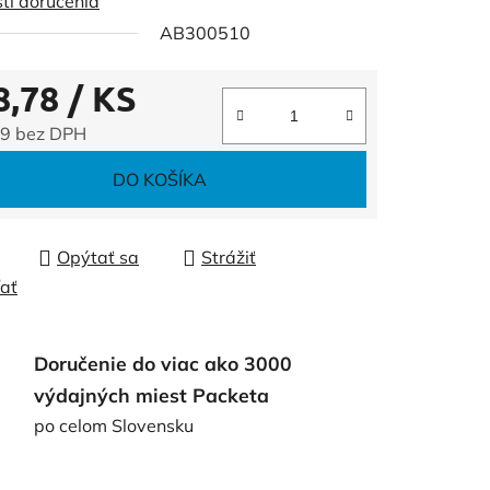
ti doručenia
AB300510
8,78
/ KS
čiek.
9 bez DPH
tková cena:
DO KOŠÍKA
Opýtať sa
Strážiť
ľať
Doručenie do viac ako 3000
výdajných miest Packeta
po celom Slovensku