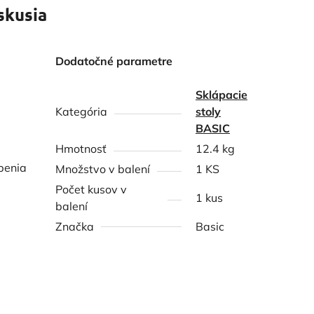
skusia
Dodatočné parametre
Sklápacie
Kategória
stoly
BASIC
Hmotnosť
12.4 kg
penia
Množstvo v balení
1 KS
Počet kusov v
1 kus
balení
Značka
Basic