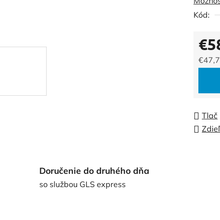
Možnos
0,0
Kód:
z
5
€5
hviezdi
€47,7
Jedno
Tlač
Zdie
Doručenie do druhého dňa
so službou GLS express