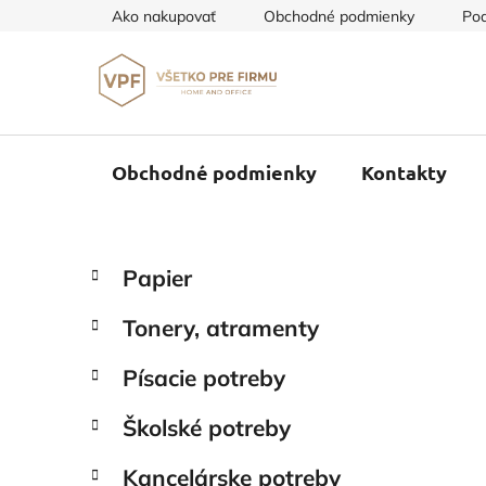
Prejsť
Ako nakupovať
Obchodné podmienky
Pod
na
obsah
Obchodné podmienky
Kontakty
B
K
Preskočiť
Papier
a
o
kategórie
t
č
Tonery, atramenty
e
n
g
ý
Písacie potreby
ó
p
r
Školské potreby
i
a
e
n
Kancelárske potreby