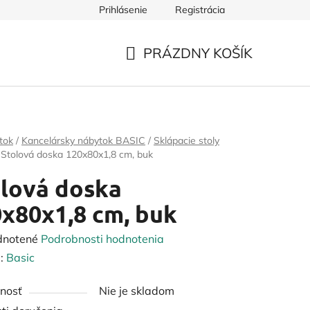
Prihlásenie
Registrácia
PRÁZDNY KOŠÍK
NÁKUPNÝ
KOŠÍK
tok
/
Kancelársky nábytok BASIC
/
Sklápacie stoly
Stolová doska 120x80x1,8 cm, buk
lová doska
x80x1,8 cm, buk
rné
dnotené
Podrobnosti hodnotenia
enie
:
Basic
tu
nosť
Nie je skladom