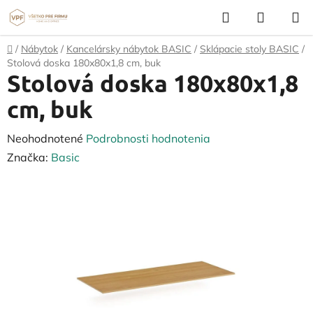
Prejsť
Hľadať
NÁKUP
na
KOŠÍK
obsah
Domov
/
Nábytok
/
Kancelársky nábytok BASIC
/
Sklápacie stoly BASIC
/
Stolová doska 180x80x1,8 cm, buk
Stolová doska 180x80x1,8
cm, buk
Priemerné
Neohodnotené
Podrobnosti hodnotenia
hodnotenie
Značka:
Basic
produktu
je
0,0
z
5
hviezdičiek.