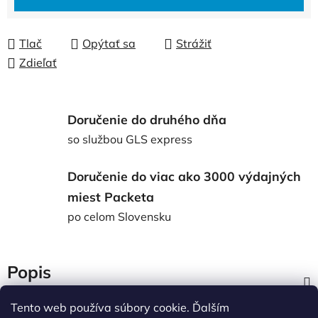
Tlač
Opýtať sa
Strážiť
Zdieľať
Doručenie do druhého dňa
so službou GLS express
Doručenie do viac ako 3000 výdajných
miest Packeta
po celom Slovensku
Popis
Tento web používa súbory cookie. Ďalším
Diskusia