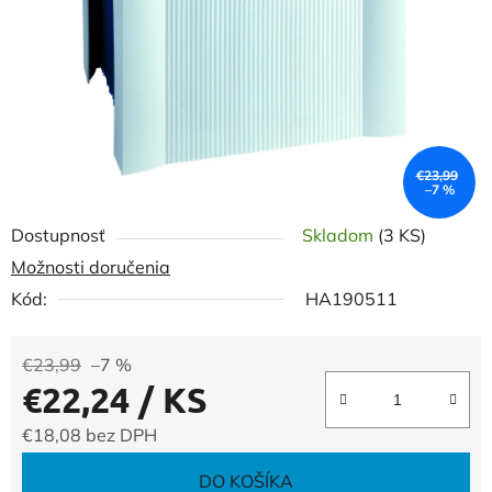
€23,99
–7 %
Dostupnosť
Skladom
(3 KS)
Možnosti doručenia
Kód:
HA190511
€23,99
–7 %
€22,24
/ KS
€18,08 bez DPH
Jednotková cena:
DO KOŠÍKA