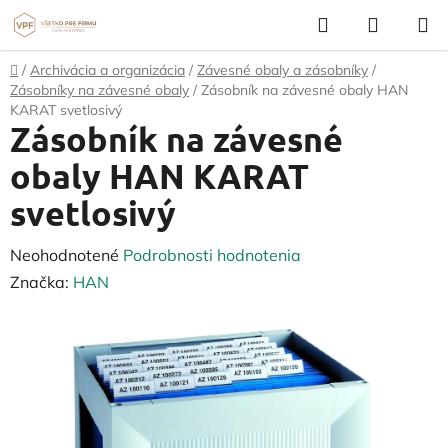
Prejsť
Hľadať
NÁKUP
na
KOŠÍK
obsah
Domov
/
Archivácia a organizácia
/
Závesné obaly a zásobníky
/
Zásobníky na závesné obaly
/
Zásobník na závesné obaly HAN
KARAT svetlosivý
Zásobník na závesné
obaly HAN KARAT
svetlosivý
Priemerné
Neohodnotené
Podrobnosti hodnotenia
hodnotenie
Značka:
HAN
produktu
je
0,0
z
5
hviezdičiek.