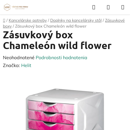
Prejsť
Hľadať
NÁKUP
na
KOŠÍK
obsah
Domov
/
Kancelárske potreby
/
Doplnky na kancelársky stôl
/
Zásuvkové
boxy
/
Zásuvkový box Chameleón wild flower
Zásuvkový box
Chameleón wild flower
Priemerné
Neohodnotené
Podrobnosti hodnotenia
hodnotenie
Značka:
Helit
produktu
je
0,0
z
5
hviezdičiek.