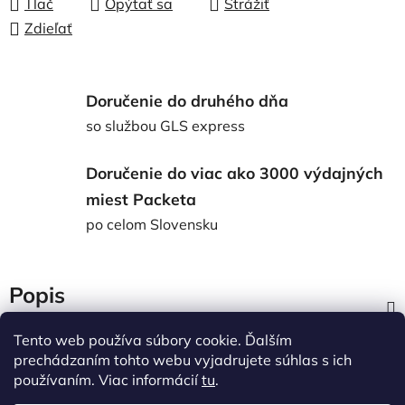
Tlač
Opýtať sa
Strážiť
Zdieľať
Doručenie do druhého dňa
so službou GLS express
Doručenie do viac ako 3000 výdajných
miest Packeta
po celom Slovensku
Popis
Tento web používa súbory cookie. Ďalším
Diskusia
prechádzaním tohto webu vyjadrujete súhlas s ich
používaním. Viac informácií
tu
.
Z