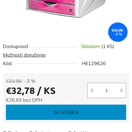
€33,98
–3 %
Dostupnosť
Skladom
(1 KS)
Možnosti doručenia
Kód:
HE129626
€33,98
–3 %
€32,78
/ KS
€26,65 bez DPH
Jednotková cena:
DO KOŠÍKA