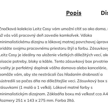
Popis
Di
Značková kolekcia Leitz Cosy vám umožní cítiť sa ako doma,
už vás váš pracovný deň zavedie kamkoľvek. Vďaka
minimalistickému dizajnu a lákavej matnej povrchovej úprav
pridáte svojmu pracovnému priestoru štýl a farbu. Zásuvkov
Leitz Cosy je ideálny na uloženie všetkých dôležitých vecí, ak
písacie potreby, bloky a káble. Tento zásuvkový box prvotrie
kvality je perfektný doplnok vášho domova alebo kancelárie,
pomôže vám, aby ste nestrácali čas hľadaním drobností a
sústredili sa počas dňa na dôležitejšie veci. Zásuvkový box s
zásuvkami (1 malá a 1 veľká). Lákavé matné farby s
minimalistickým dizajnom. Základňa boxu má veľkosť cca A4
Rozmery 251 x 143 x 275 mm. Farba žltá.