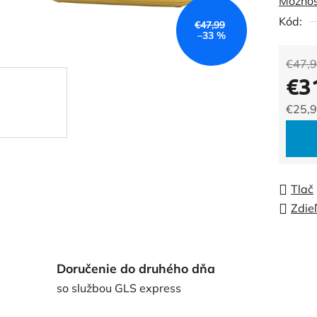
Možnos
0,0
Kód:
z
€47,99
–33 %
5
hviezdi
€47,
€3
€25,9
Jedno
Tlač
Zdie
Doručenie do druhého dňa
so službou GLS express