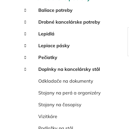
e
l
Baliace potreby
Drobné kancelárske potreby
Lepidlá
Lepiace pásky
Pečiatky
Doplnky na kancelársky stôl
Odkladače na dokumenty
Stojany na perá a organizéry
Stojany na časopisy
Vizitkáre
Podložky na stôl