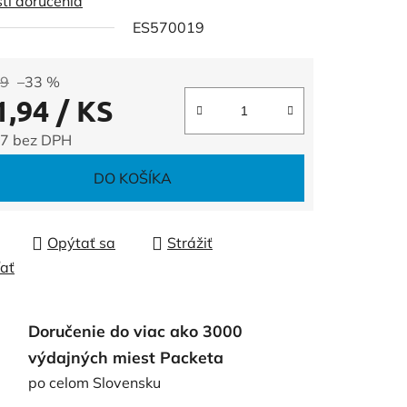
ti doručenia
ES570019
čiek.
99
–33 %
1,94
/ KS
7 bez DPH
tková cena:
DO KOŠÍKA
Opýtať sa
Strážiť
ľať
Doručenie do viac ako 3000
výdajných miest Packeta
po celom Slovensku