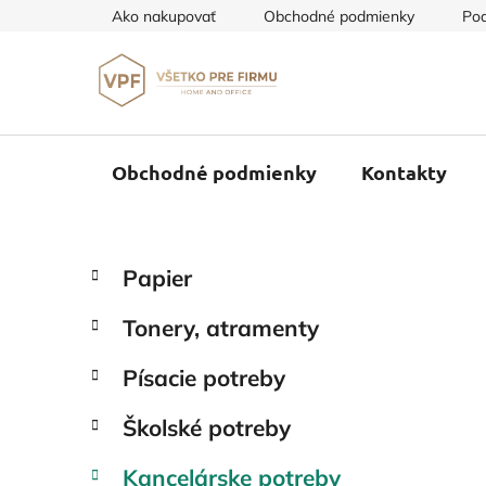
Prejsť
Ako nakupovať
Obchodné podmienky
Pod
na
obsah
Obchodné podmienky
Kontakty
B
K
Preskočiť
Papier
a
o
kategórie
t
č
Tonery, atramenty
e
n
g
ý
Písacie potreby
ó
p
r
Školské potreby
i
a
e
n
Kancelárske potreby