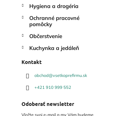
Hygiena a drogéria
Ochranné pracovné
pomôcky
Občerstvenie
Kuchynka a jedáleň
Kontakt
obchod
@
vsetkoprefirmu.sk
+421 910 999 552
Odoberať newsletter
Vložte svoj e-mail a my Vám budeme