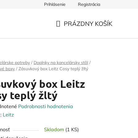
Prihlásenie
Registrácia
PRÁZDNY KOŠÍK
NÁKUPNÝ
KOŠÍK
elárske potreby
/
Doplnky na kancelársky stôl
/
vé boxy
/
Zásuvkový box Leitz Cosy teplý žltý
uvkový box Leitz
y teplý žltý
rné
dnotené
Podrobnosti hodnotenia
enie
:
Leitz
tu
nosť
Skladom
(1 KS)