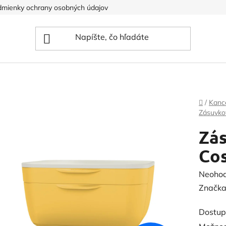
mienky ochrany osobných údajov
Domov
/
Kanc
Zásuvko
Zás
Cos
Prieme
Neoho
hodnot
Značka
produk
Dostup
je