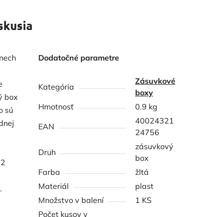
skusia
 nech
Dodatočné parametre
Zásuvkové
e
Kategória
boxy
ý box
Hmotnosť
0.9 kg
o sú
40024321
dnej
EAN
24756
zásuvkový
Druh
box
 2
Farba
žltá
Materiál
plast
.
Množstvo v balení
1 KS
Počet kusov v