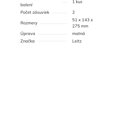
1 kus
balení
Počet zásuviek
2
51 x 143 x
Rozmery
275 mm
Úprava
matná
Značka
Leitz