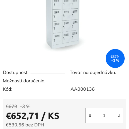
5
hviezdičiek.
€679
–3 %
Dostupnosť
Tovar na objednávku.
Možnosti doručenia
Kód:
AA000136
€679
–3 %
€652,71
/ KS
€530,66 bez DPH