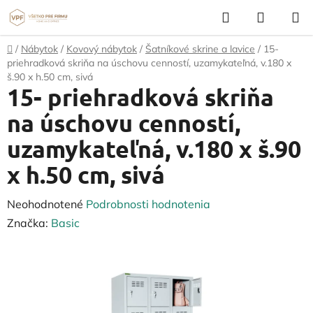
Prejsť
Hľadať
NÁKUP
na
KOŠÍK
obsah
Domov
/
Nábytok
/
Kovový nábytok
/
Šatníkové skrine a lavice
/
15-
priehradková skriňa na úschovu cenností, uzamykateľná, v.180 x
š.90 x h.50 cm, sivá
15- priehradková skriňa
na úschovu cenností,
uzamykateľná, v.180 x š.90
x h.50 cm, sivá
Priemerné
Neohodnotené
Podrobnosti hodnotenia
hodnotenie
Značka:
Basic
produktu
je
0,0
z