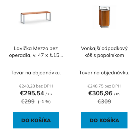
ý
p
p
r
i
o
s
d
p
u
r
k
o
Lavička Mezzo bez
Vonkajší odpadkový
t
operadla, v. 47 x š.150
kôš s popolníkom
d
o
x h. 37,6 cm
u
v
k
Tovar na objednávku.
Tovar na objednávku.
t
€240,28 bez DPH
€248,75 bez DPH
o
€295,54
€305,96
/ KS
/ KS
v
€299
€309
(–1 %)
DO KOŠÍKA
DO KOŠÍKA