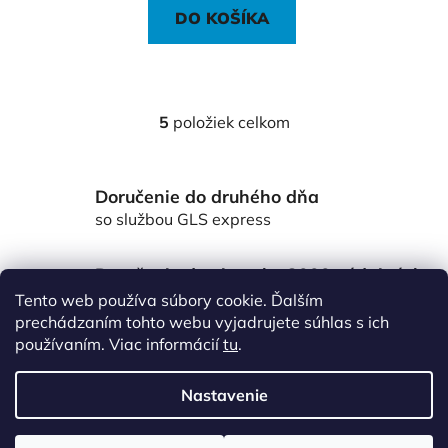
DO KOŠÍKA
5
položiek celkom
O
v
l
Doručenie do druhého dňa
á
d
so službou GLS express
a
c
Doručenie do viac ako 3000 výdajných
i
miest Packeta
Tento web používa súbory cookie. Ďalším
e
po celom Slovensku
prechádzaním tohto webu vyjadrujete súhlas s ich
p
používaním. Viac informácií
tu
.
r
Z
v
á
k
Nastavenie
p
y
v
ä
Vytvoril Shoptet