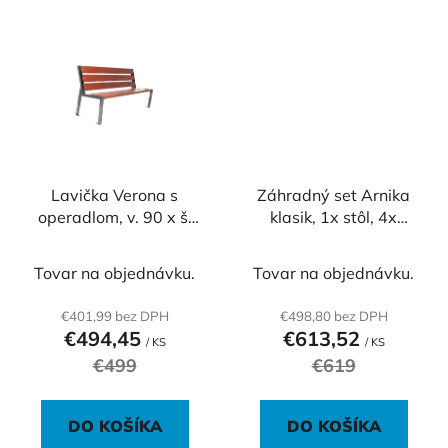
Lavička Verona s
Záhradný set Arnika
operadlom, v. 90 x š.
klasik, 1x stôl, 4x
162 x h. 50 cm
stolička, drevo farba
gaštan, skelet RAL
Tovar na objednávku.
Tovar na objednávku.
6005 zelená
€401,99 bez DPH
€498,80 bez DPH
€494,45
€613,52
/ KS
/ KS
€499
€619
DO KOŠÍKA
DO KOŠÍKA