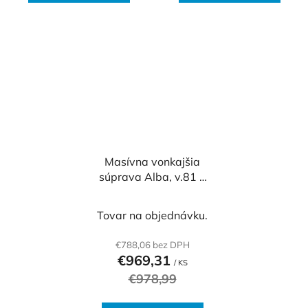
Masívna vonkajšia
súprava Alba, v.81 x
š.136 x h.64 cm
Tovar na objednávku.
€788,06 bez DPH
€969,31
/ KS
€978,99