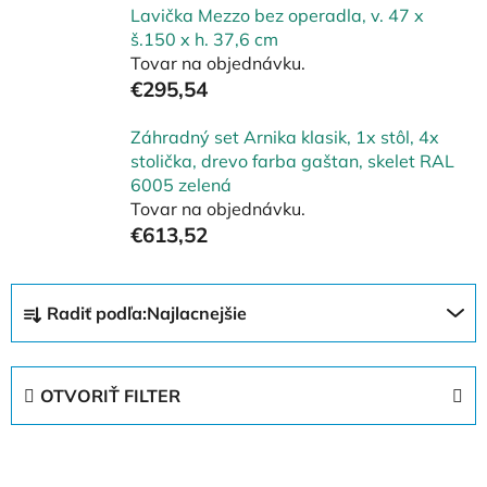
Lavička Mezzo bez operadla, v. 47 x
š.150 x h. 37,6 cm
Tovar na objednávku.
€295,54
Záhradný set Arnika klasik, 1x stôl, 4x
stolička, drevo farba gaštan, skelet RAL
6005 zelená
Tovar na objednávku.
€613,52
R
Radiť podľa:
Najlacnejšie
a
d
e
OTVORIŤ FILTER
n
i
V
e