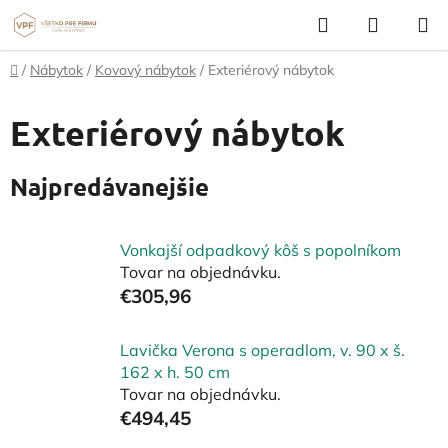
Prejsť
Hľadať
NÁKUP
na
KOŠÍK
obsah
Domov
/
Nábytok
/
Kovový nábytok
/
Exteriérový nábytok
Exteriérový nábytok
Najpredávanejšie
Vonkajší odpadkový kôš s popolníkom
Tovar na objednávku.
€305,96
Lavička Verona s operadlom, v. 90 x š.
162 x h. 50 cm
Tovar na objednávku.
€494,45