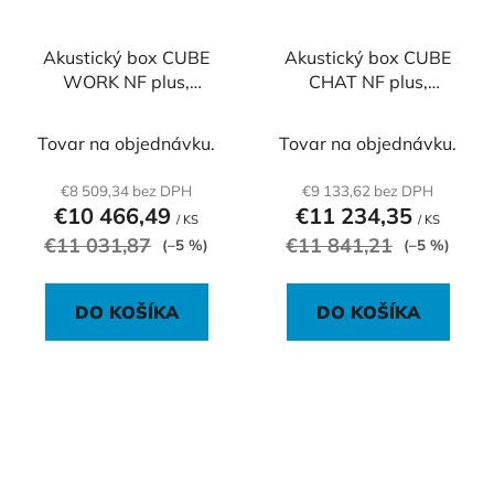
Akustický box CUBE
Akustický box CUBE
WORK NF plus,
CHAT NF plus,
180x140x230 cm
180x140x230 cm
Tovar na objednávku.
Tovar na objednávku.
€8 509,34 bez DPH
€9 133,62 bez DPH
€10 466,49
€11 234,35
/ KS
/ KS
€11 031,87
€11 841,21
(–5 %)
(–5 %)
DO KOŠÍKA
DO KOŠÍKA