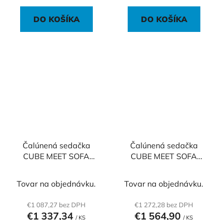
DO KOŠÍKA
DO KOŠÍKA
Čalúnená sedačka
Čalúnená sedačka
CUBE MEET SOFA
CUBE MEET SOFA
veľká, 130x68x120
veľká, 130x68x120
cm, plus
cm, premium
Tovar na objednávku.
Tovar na objednávku.
€1 087,27 bez DPH
€1 272,28 bez DPH
€1 337,34
€1 564,90
/ KS
/ KS