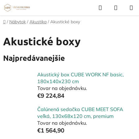
Prejsť
Hľadať
NÁKUP
na
KOŠÍK
obsah
Domov
/
Nábytok
/
Akustika
/
Akustické boxy
Akustické boxy
Najpredávanejšie
Akustický box CUBE WORK NF basic,
180x140x230 cm
Tovar na objednávku.
€9 224,84
Čalúnená sedačka CUBE MEET SOFA
veľká, 130x68x120 cm, premium
Tovar na objednávku.
€1 564,90