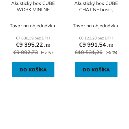
Akustický box CUBE
Akustický box CUBE
WORK MINI NF
CHAT NF basic,
premium, 140x97x230
180x140x230 cm
cm
Tovar na objednávku.
Tovar na objednávku.
€7 638,39 bez DPH
€8 123,20 bez DPH
€9 395,22
€9 991,54
/ KS
/ KS
€9 902,73
€10 531,26
(–5 %)
(–5 %)
DO KOŠÍKA
DO KOŠÍKA