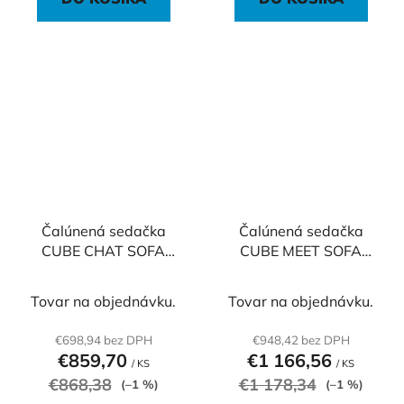
Čalúnená sedačka
Čalúnená sedačka
CUBE CHAT SOFA
CUBE MEET SOFA
veľká, 122x50x50 cm,
veľká, 130x68x120
premium
cm, basic
Tovar na objednávku.
Tovar na objednávku.
€698,94 bez DPH
€948,42 bez DPH
€859,70
€1 166,56
/ KS
/ KS
€868,38
€1 178,34
(–1 %)
(–1 %)