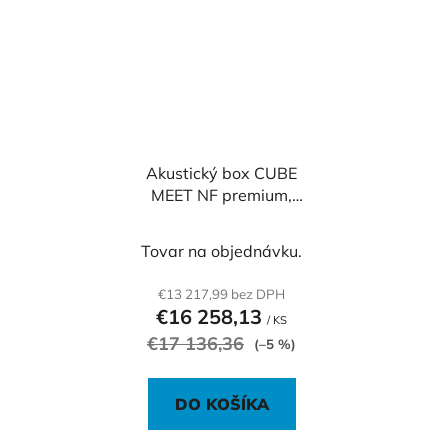
Akustický box CUBE
MEET NF premium,
240x180x230 cm
Tovar na objednávku.
€13 217,99 bez DPH
€16 258,13
/ KS
€17 136,36
(–5 %)
DO KOŠÍKA