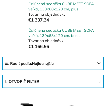
Čalúnená sedačka CUBE MEET SOFA
veľká, 130x68x120 cm, plus
Tovar na objednávku.
€1 337,34
Čalúnená sedačka CUBE MEET SOFA
veľká, 130x68x120 cm, basic
Tovar na objednávku.
€1 166,56
R
Radiť podľa:
Najlacnejšie
a
d
e
OTVORIŤ FILTER
n
i
V
e
ý
p