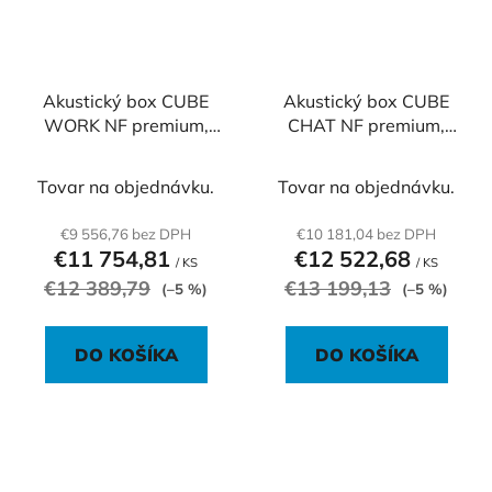
Akustický box CUBE
Akustický box CUBE
WORK NF premium,
CHAT NF premium,
180x140x230 cm
180x140x230 cm
Tovar na objednávku.
Tovar na objednávku.
€9 556,76 bez DPH
€10 181,04 bez DPH
€11 754,81
€12 522,68
/ KS
/ KS
€12 389,79
€13 199,13
(–5 %)
(–5 %)
DO KOŠÍKA
DO KOŠÍKA