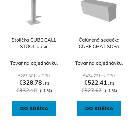
p
r
i
o
s
d
p
u
r
k
o
Stolička CUBE CALL
Čalúnená sedačka
t
STOOL basic
CUBE CHAT SOFA
d
o
malá, 70x50x50 cm,
u
v
basic
k
Tovar na objednávku.
Tovar na objednávku.
t
€267,30 bez DPH
€424,72 bez DPH
o
€328,78
€522,41
/ KS
/ KS
v
€332,10
€527,67
(–1 %)
(–1 %)
DO KOŠÍKA
DO KOŠÍKA