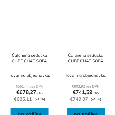
Čalúnená sedačka
Čalúnená sedačka
CUBE CHAT SOFA
CUBE CHAT SOFA
malá, 70x50x50 cm,
veľká, 122x50x50 cm,
premium
plus
Tovar na objednávku.
Tovar na objednávku.
€551,44 bez DPH
€602,92 bez DPH
€678,27
€741,59
/ KS
/ KS
€685,11
€749,07
(–1 %)
(–1 %)
DO KOŠÍKA
DO KOŠÍKA