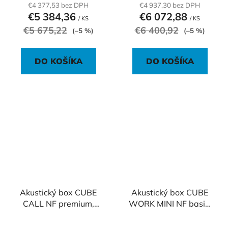
€4 377,53 bez DPH
€4 937,30 bez DPH
€5 384,36
€6 072,88
/ KS
/ KS
€5 675,22
€6 400,92
(–5 %)
(–5 %)
DO KOŠÍKA
DO KOŠÍKA
Akustický box CUBE
Akustický box CUBE
CALL NF premium,
WORK MINI NF basic,
97x97x230 cm
140x97x230 cm