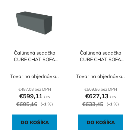
Čalúnená sedačka
Čalúnená sedačka
CUBE CHAT SOFA
CUBE CHAT SOFA
malá, 70x50x50 cm,
veľká, 122x50x50 cm,
plus
basic
Tovar na objednávku.
Tovar na objednávku.
€487,08 bez DPH
€509,86 bez DPH
€599,11
€627,13
/ KS
/ KS
€605,16
€633,45
(–1 %)
(–1 %)
DO KOŠÍKA
DO KOŠÍKA