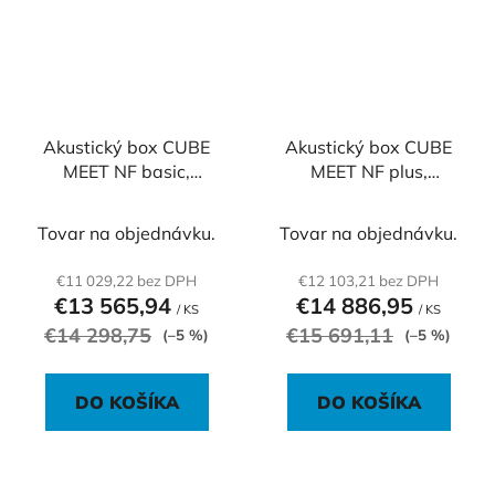
Akustický box CUBE
Akustický box CUBE
MEET NF basic,
MEET NF plus,
240x180x230 cm
240x180x230 cm
Tovar na objednávku.
Tovar na objednávku.
€11 029,22 bez DPH
€12 103,21 bez DPH
€13 565,94
€14 886,95
/ KS
/ KS
€14 298,75
€15 691,11
(–5 %)
(–5 %)
DO KOŠÍKA
DO KOŠÍKA