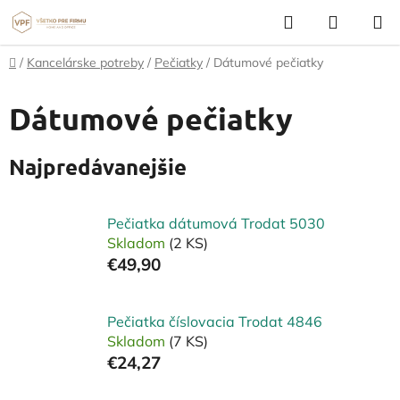
Prejsť
Hľadať
NÁKUP
na
KOŠÍK
obsah
Domov
/
Kancelárske potreby
/
Pečiatky
/
Dátumové pečiatky
Dátumové pečiatky
Najpredávanejšie
Pečiatka dátumová Trodat 5030
Skladom
(2 KS)
€49,90
Pečiatka číslovacia Trodat 4846
Skladom
(7 KS)
€24,27