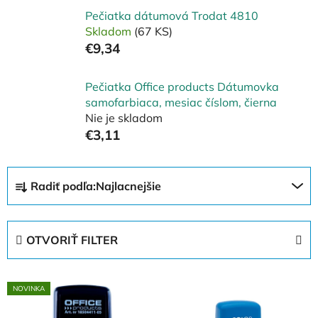
Pečiatka dátumová Trodat 4810
Skladom
(67 KS)
€9,34
Pečiatka Office products Dátumovka
samofarbiaca, mesiac číslom, čierna
Nie je skladom
€3,11
R
Radiť podľa:
Najlacnejšie
a
d
e
OTVORIŤ FILTER
n
i
V
e
NOVINKA
ý
p