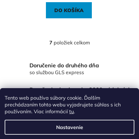
DO KOŠÍKA
7
položiek celkom
O
v
l
Doručenie do druhého dňa
á
d
so službou GLS express
a
c
Doručenie do viac ako 3000 výdajných
i
miest Packeta
Tento web používa súbory cookie. Ďalším
e
po celom Slovensku
prechádzaním tohto webu vyjadrujete súhlas s ich
p
používaním. Viac informácií
tu
.
r
Z
v
á
k
Nastavenie
p
y