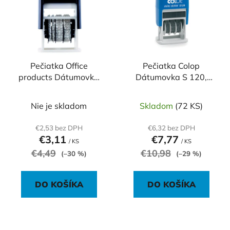
p
r
i
o
s
d
p
u
r
k
o
Pečiatka Office
Pečiatka Colop
t
products Dátumovka
Dátumovka S 120,
d
o
samofarbiaca, mesiac
mesiac číslom (03)
u
v
číslom, čierna
k
Nie je skladom
Skladom
(72 KS)
t
€2,53 bez DPH
€6,32 bez DPH
o
€3,11
€7,77
/ KS
/ KS
v
€4,49
€10,98
(–30 %)
(–29 %)
DO KOŠÍKA
DO KOŠÍKA