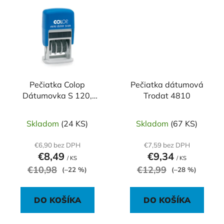
Pečiatka Colop
Pečiatka dátumová
Dátumovka S 120,
Trodat 4810
mesiac slovom (035)
Skladom
(24 KS)
Skladom
(67 KS)
€6,90 bez DPH
€7,59 bez DPH
€8,49
€9,34
/ KS
/ KS
€10,98
€12,99
(–22 %)
(–28 %)
DO KOŠÍKA
DO KOŠÍKA