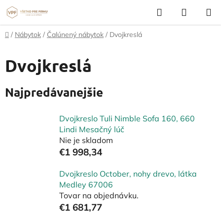
Prejsť
Hľadať
NÁKUP
na
KOŠÍK
obsah
Domov
/
Nábytok
/
Čalúnený nábytok
/
Dvojkreslá
Dvojkreslá
Najpredávanejšie
Dvojkreslo Tuli Nimble Sofa 160, 660
Lindi Mesačný lúč
Nie je skladom
€1 998,34
Dvojkreslo October, nohy drevo, látka
Medley 67006
Tovar na objednávku.
€1 681,77