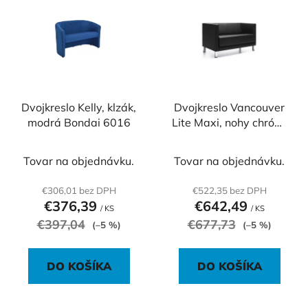
ý
p
p
r
i
o
s
d
p
u
r
k
o
Dvojkreslo Kelly, klzák,
Dvojkreslo Vancouver
t
modrá Bondai 6016
Lite Maxi, nohy chróm,
d
o
látka Next NX-14
u
v
tmavosivá
k
Tovar na objednávku.
Tovar na objednávku.
t
€306,01 bez DPH
€522,35 bez DPH
o
€376,39
€642,49
/ KS
/ KS
v
€397,04
€677,73
(–5 %)
(–5 %)
DO KOŠÍKA
DO KOŠÍKA