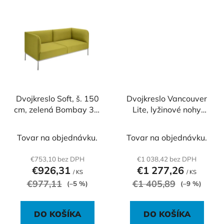
Dvojkreslo Soft, š. 150
Dvojkreslo Vancouver
cm, zelená Bombay 38,
Lite, lyžinové nohy
sivá konštrukcia
chróm, látka Next NX-1
žltá, paraván látka NX-
Tovar na objednávku.
Tovar na objednávku.
16 čierna
€753,10 bez DPH
€1 038,42 bez DPH
€926,31
€1 277,26
/ KS
/ KS
€977,11
€1 405,89
(–5 %)
(–9 %)
DO KOŠÍKA
DO KOŠÍKA