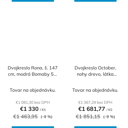
Dvojkreslo Rona, š. 147
Dvojkreslo October,
cm, modrá Bomaby 57,
nohy drevo, látka
konštrukcia S10 chróm
Medley 67006
Tovar na objednávku.
Tovar na objednávku.
€1 081,30 bez DPH
€1 367,29 bez DPH
€1 330
€1 681,77
/ KS
/ KS
€1 463,95
€1 851,15
(–9 %)
(–9 %)