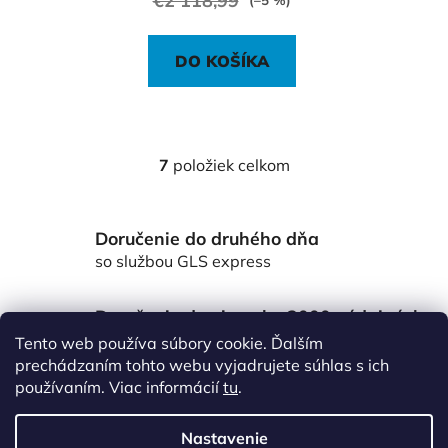
€2 118,99
(–5 %)
DO KOŠÍKA
7
položiek celkom
O
v
l
Doručenie do druhého dňa
á
d
so službou GLS express
a
c
Doručenie do viac ako 3000 výdajných
i
miest Packeta
Tento web používa súbory cookie. Ďalším
e
po celom Slovensku
prechádzaním tohto webu vyjadrujete súhlas s ich
p
používaním. Viac informácií
tu
.
r
Z
v
á
k
Nastavenie