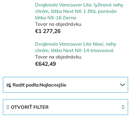
Dvojkreslo Vancouver Lite, lyžinové nohy
chróm, látka Next NX-1 žltá, paraván
látka NX-16 čierna
Tovar na objednávku.
€1 277,26
Dvojkreslo Vancouver Lite Maxi, nohy
chróm, látka Next NX-14 tmavosivá
Tovar na objednávku.
€642,49
R
Radiť podľa:
Najlacnejšie
a
d
e
OTVORIŤ FILTER
n
i
V
e