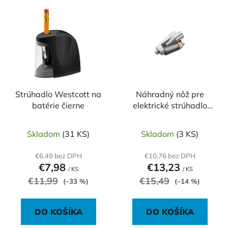
V
e
ý
p
p
r
i
o
s
d
p
u
r
k
o
Strúhadlo Westcott na
Náhradný nôž pre
t
batérie čierne
elektrické strúhadlo
d
o
Dahle 210
u
v
k
Skladom
(31 KS)
Skladom
(3 KS)
t
€6,49 bez DPH
€10,76 bez DPH
o
€7,98
€13,23
/ KS
/ KS
v
€11,99
€15,49
(–33 %)
(–14 %)
DO KOŠÍKA
DO KOŠÍKA