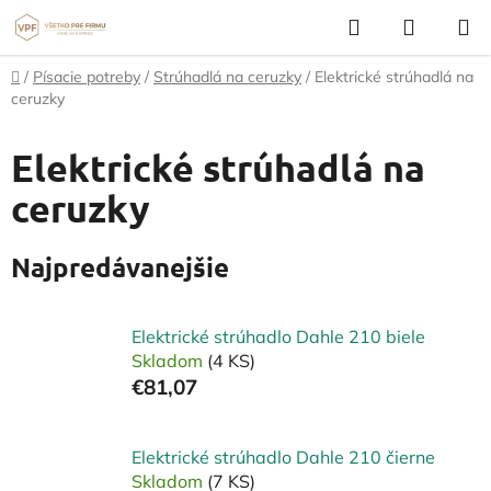
Prejsť
Hľadať
NÁKUP
na
KOŠÍK
obsah
Domov
/
Písacie potreby
/
Strúhadlá na ceruzky
/
Elektrické strúhadlá na
ceruzky
Elektrické strúhadlá na
ceruzky
Najpredávanejšie
Elektrické strúhadlo Dahle 210 biele
Skladom
(4 KS)
€81,07
Elektrické strúhadlo Dahle 210 čierne
Skladom
(7 KS)