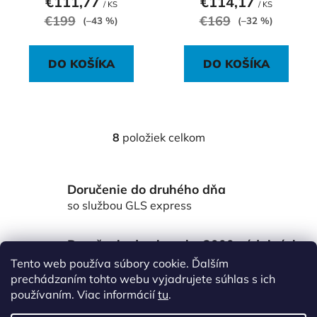
€111,77
€114,17
/ KS
/ KS
€199
€169
(–43 %)
(–32 %)
DO KOŠÍKA
DO KOŠÍKA
8
položiek celkom
O
v
l
Doručenie do druhého dňa
á
d
so službou GLS express
a
c
Doručenie do viac ako 3000 výdajných
i
miest Packeta
Tento web používa súbory cookie. Ďalším
e
po celom Slovensku
prechádzaním tohto webu vyjadrujete súhlas s ich
p
používaním. Viac informácií
tu
.
r
Z
v