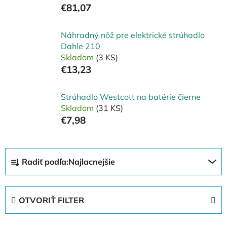
€81,07
Náhradný nôž pre elektrické strúhadlo
Dahle 210
Skladom
(3 KS)
€13,23
Strúhadlo Westcott na batérie čierne
Skladom
(31 KS)
€7,98
R
Radiť podľa:
Najlacnejšie
a
d
e
OTVORIŤ FILTER
n
i