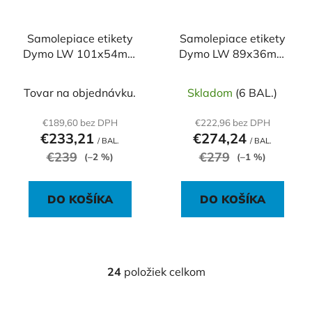
Samolepiace etikety
Samolepiace etikety
Dymo LW 101x54mm
Dymo LW 89x36mm
menovky balíky biele
adresné veľké biele
2640ks
6240ks
Tovar na objednávku.
Skladom
(6 BAL.)
€189,60 bez DPH
€222,96 bez DPH
€233,21
€274,24
/ BAL.
/ BAL.
€239
€279
(–2 %)
(–1 %)
DO KOŠÍKA
DO KOŠÍKA
24
položiek celkom
O
v
l