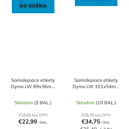
DO KOŠÍKA
Samolepiace etikety
Samolepiace etikety
Dymo LW 89x36mm
Dymo LW 101x54mm
adresné veľké biele
menovky balíky biele
260ks
Skladom
(3 BAL.)
Skladom
(10 BAL.)
€18,69 bez DPH
€28,25 bez DPH
€22,99
€34,75
/ BAL.
/ BAL.