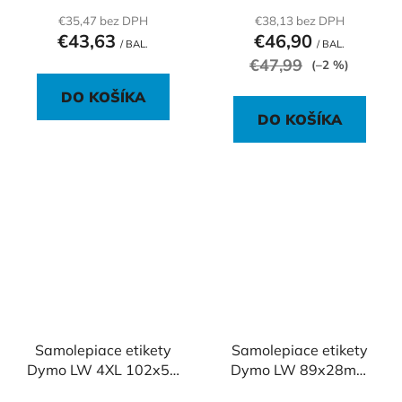
€35,47 bez DPH
€38,13 bez DPH
€43,63
€46,90
/ BAL.
/ BAL.
€47,99
(–2 %)
DO KOŠÍKA
DO KOŠÍKA
Samolepiace etikety
Samolepiace etikety
Dymo LW 4XL 102x59
Dymo LW 89x28mm
mm veľké expedičné
adresné biele 1560ks