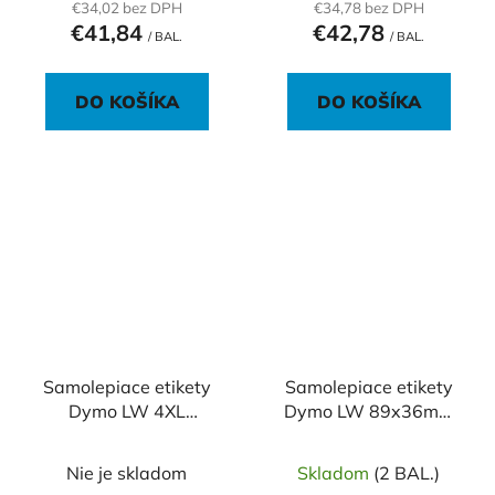
€34,02 bez DPH
€34,78 bez DPH
€41,84
€42,78
/ BAL.
/ BAL.
DO KOŠÍKA
DO KOŠÍKA
Samolepiace etikety
Samolepiace etikety
Dymo LW 4XL
Dymo LW 89x36mm
159x104 mm extra
adresné veľké číry
veľké biele
plast
Nie je skladom
Skladom
(2 BAL.)