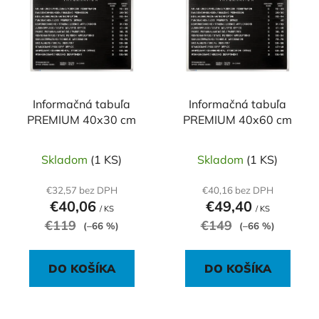
p
r
i
o
s
d
p
u
r
k
o
Informačná tabuľa
Informačná tabuľa
t
PREMIUM 40x30 cm
PREMIUM 40x60 cm
d
o
u
v
k
Skladom
(1 KS)
Skladom
(1 KS)
t
€32,57 bez DPH
€40,16 bez DPH
o
€40,06
€49,40
/ KS
/ KS
v
€119
€149
(–66 %)
(–66 %)
DO KOŠÍKA
DO KOŠÍKA