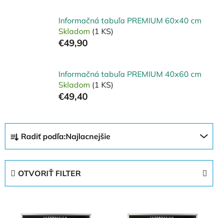
Informačná tabuľa PREMIUM 60x40 cm
Skladom
(1 KS)
€49,90
Informačná tabuľa PREMIUM 40x60 cm
Skladom
(1 KS)
€49,40
R
Radiť podľa:
Najlacnejšie
a
d
e
OTVORIŤ FILTER
n
i
V
e
ý
p