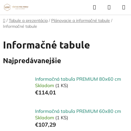
Prejsť
Hľadať
NÁKUP
na
KOŠÍK
obsah
Domov
/
Tabule a prezentácia
/
Plánovacie a informačné tabule
/
Informačné tabule
Informačné tabule
Najpredávanejšie
Informačná tabuľa PREMIUM 80x60 cm
Skladom
(1 KS)
€114,01
Informačná tabuľa PREMIUM 60x80 cm
Skladom
(1 KS)
€107,29