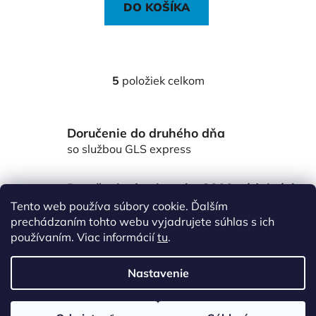
DO KOŠÍKA
5
položiek celkom
O
v
l
Doručenie do druhého dňa
á
d
so službou GLS express
a
c
Doručenie do viac ako 3000 výdajných
i
miest Packeta
Tento web používa súbory cookie. Ďalším
e
po celom Slovensku
prechádzaním tohto webu vyjadrujete súhlas s ich
p
používaním. Viac informácií
tu
.
r
Z
v
á
k
Nastavenie
p
y
v
ä
Vytvoril Shoptet