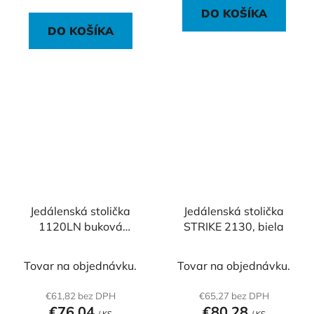
DO KOŠÍKA
DO KOŠÍKA
Jedálenská stolička
Jedálenská stolička
1120LN buková
STRIKE 2130, biela
lakovaná preglejka,
strieborný rám
Tovar na objednávku.
Tovar na objednávku.
€61,82 bez DPH
€65,27 bez DPH
€76,04
€80,28