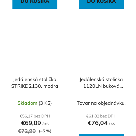
DO KOŠÍKA
DO KOŠÍKA
Jedálenská stolička
Jedálenská stolička
STRIKE 2130, modrá
1120LN buková
lakovaná preglejka,
čierny rám
Skladom
(3 KS)
Tovar na objednávku.
€56,17 bez DPH
€61,82 bez DPH
€69,09
€76,04
/ KS
/ KS
€72,99
(–5 %)