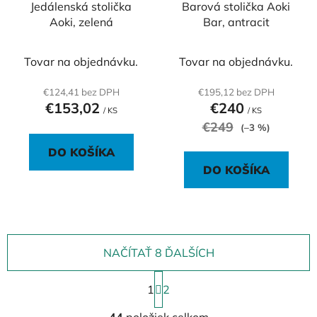
Jedálenská stolička
Barová stolička Aoki
Aoki, zelená
Bar, antracit
Tovar na objednávku.
Tovar na objednávku.
€124,41 bez DPH
€195,12 bez DPH
€153,02
€240
/ KS
/ KS
€249
(–3 %)
DO KOŠÍKA
DO KOŠÍKA
NAČÍTAŤ 8 ĎALŠÍCH
S
1
t
2
r
O