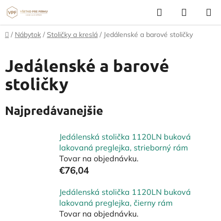
Prejsť
Hľadať
NÁKUP
na
KOŠÍK
obsah
Domov
/
Nábytok
/
Stoličky a kreslá
/
Jedálenské a barové stoličky
Jedálenské a barové
stoličky
Najpredávanejšie
Jedálenská stolička 1120LN buková
lakovaná preglejka, strieborný rám
Tovar na objednávku.
€76,04
Jedálenská stolička 1120LN buková
lakovaná preglejka, čierny rám
Tovar na objednávku.