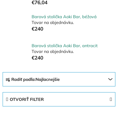
€76,04
Barová stolička Aoki Bar, béžová
Tovar na objednávku.
€240
Barová stolička Aoki Bar, antracit
Tovar na objednávku.
€240
R
Radiť podľa:
Najlacnejšie
a
d
e
OTVORIŤ FILTER
n
i
V
e