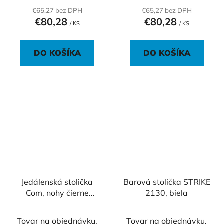
€65,27 bez DPH
€65,27 bez DPH
€80,28
€80,28
/ KS
/ KS
DO KOŠÍKA
DO KOŠÍKA
Jedálenská stolička
Barová stolička STRIKE
Com, nohy čierne
2130, biela
RAL9017, sivá antracit
RAL 7011
Tovar na objednávku.
Tovar na objednávku.