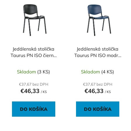
ý
p
p
r
i
o
s
d
p
u
r
k
o
Jedálenská stolička
Jedálenská stolička
t
Taurus PN ISO čierna
Taurus PN ISO modrá
d
o
P10
P13
u
v
k
Skladom
(3 KS)
Skladom
(4 KS)
t
€37,67 bez DPH
€37,67 bez DPH
o
€46,33
€46,33
/ KS
/ KS
v
DO KOŠÍKA
DO KOŠÍKA