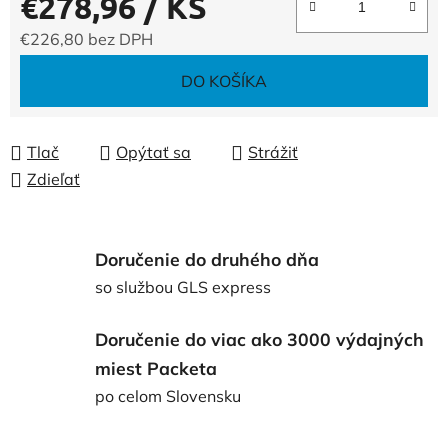
€278,96
/ KS
€226,80 bez DPH
Jednotková cena:
DO KOŠÍKA
Tlač
Opýtať sa
Strážiť
Zdieľať
Doručenie do druhého dňa
so službou GLS express
Doručenie do viac ako 3000 výdajných
miest Packeta
po celom Slovensku