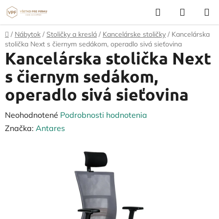
Prejsť
Hľadať
NÁKUP
na
KOŠÍK
obsah
Domov
/
Nábytok
/
Stoličky a kreslá
/
Kancelárske stoličky
/
Kancelárska
stolička Next s čiernym sedákom, operadlo sivá sieťovina
Kancelárska stolička Next
s čiernym sedákom,
operadlo sivá sieťovina
Priemerné
Neohodnotené
Podrobnosti hodnotenia
hodnotenie
Značka:
Antares
produktu
je
0,0
z
5
hviezdičiek.