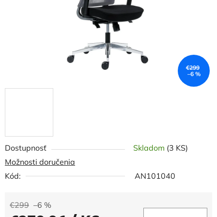
€299
–6 %
Dostupnosť
Skladom
(3 KS)
Možnosti doručenia
Kód:
AN101040
€299
–6 %