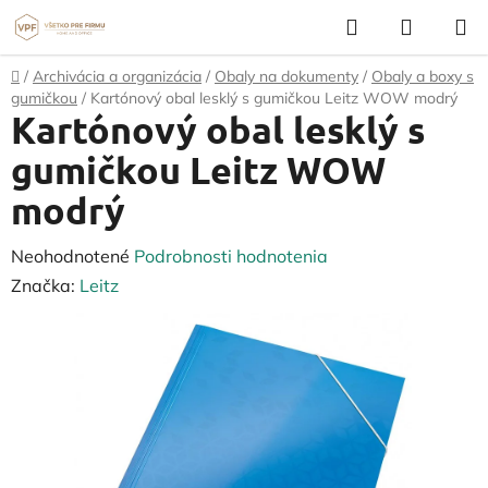
Prejsť
Hľadať
NÁKUP
na
KOŠÍK
obsah
Domov
/
Archivácia a organizácia
/
Obaly na dokumenty
/
Obaly a boxy s
gumičkou
/
Kartónový obal lesklý s gumičkou Leitz WOW modrý
Kartónový obal lesklý s
gumičkou Leitz WOW
modrý
Priemerné
Neohodnotené
Podrobnosti hodnotenia
hodnotenie
Značka:
Leitz
produktu
je
0,0
z
5
hviezdičiek.