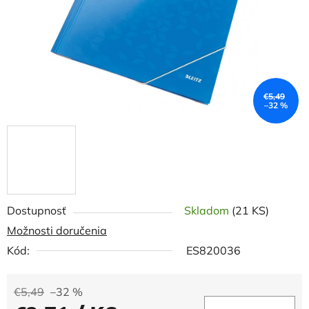
€5,49
–32 %
Dostupnosť
Skladom
(21 KS)
Možnosti doručenia
Kód:
ES820036
€5,49
–32 %