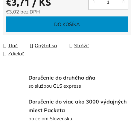
€3,71
/ KS
€3,02 bez DPH
Jednotková cena:
DO KOŠÍKA
Tlač
Opýtať sa
Strážiť
Zdieľať
Doručenie do druhého dňa
so službou GLS express
Doručenie do viac ako 3000 výdajných
miest Packeta
po celom Slovensku