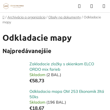
Prejsť
Hľadať
NÁKUP
na
KOŠÍK
obsah
Domov
/
Archivácia a organizácia
/
Obaly na dokumenty
/
Odkladacie
mapy
Odkladacie mapy
Najpredávanejšie
Zakladacie zložky s okienkom ELCO
ORDO mix farieb
Skladom
(2 BAL.)
€58,73
Odkladacia mapa OM 253 Ekonomik žltá
50ks
Skladom
(196 BAL.)
€18,67