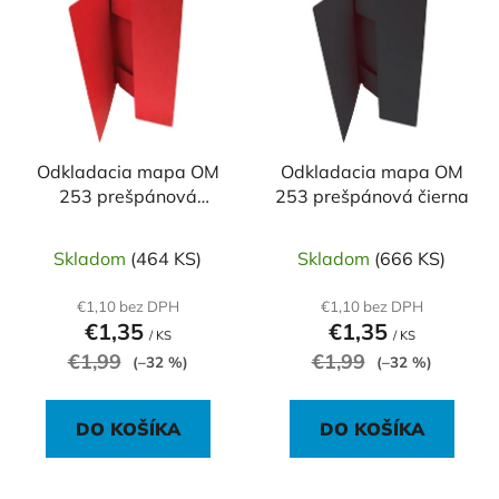
ý
p
p
r
i
o
s
d
p
u
r
k
o
Odkladacia mapa OM
Odkladacia mapa OM
t
253 prešpánová
253 prešpánová čierna
d
o
červená
u
v
k
Skladom
(464 KS)
Skladom
(666 KS)
t
€1,10 bez DPH
€1,10 bez DPH
o
€1,35
€1,35
/ KS
/ KS
v
€1,99
€1,99
(–32 %)
(–32 %)
DO KOŠÍKA
DO KOŠÍKA