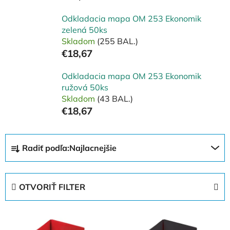
Odkladacia mapa OM 253 Ekonomik
zelená 50ks
Skladom
(255 BAL.)
€18,67
Odkladacia mapa OM 253 Ekonomik
ružová 50ks
Skladom
(43 BAL.)
€18,67
R
Radiť podľa:
Najlacnejšie
a
d
e
OTVORIŤ FILTER
n
i
V
e