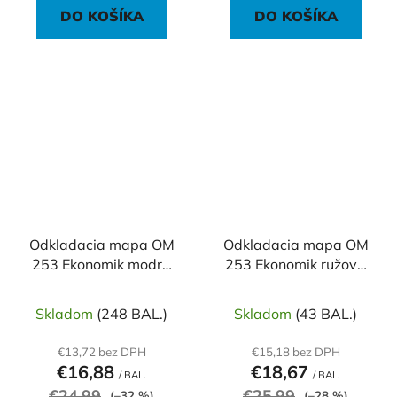
DO KOŠÍKA
DO KOŠÍKA
Odkladacia mapa OM
Odkladacia mapa OM
253 Ekonomik modrá
253 Ekonomik ružová
50ks
50ks
Skladom
(248 BAL.)
Skladom
(43 BAL.)
€13,72 bez DPH
€15,18 bez DPH
€16,88
€18,67
/ BAL.
/ BAL.
€24,99
€25,99
(–32 %)
(–28 %)