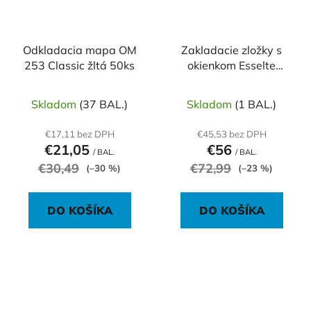
Odkladacia mapa OM
Zakladacie zložky s
253 Classic žltá 50ks
okienkom Esselte
červené
Skladom
(37 BAL.)
Skladom
(1 BAL.)
€17,11 bez DPH
€45,53 bez DPH
€21,05
€56
/ BAL.
/ BAL.
€30,49
€72,99
(–30 %)
(–23 %)
DO KOŠÍKA
DO KOŠÍKA