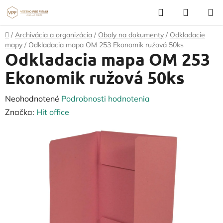
Prejsť
Hľadať
NÁKUP
na
KOŠÍK
obsah
Domov
/
Archivácia a organizácia
/
Obaly na dokumenty
/
Odkladacie
mapy
/
Odkladacia mapa OM 253 Ekonomik ružová 50ks
Odkladacia mapa OM 253
Ekonomik ružová 50ks
Priemerné
Neohodnotené
Podrobnosti hodnotenia
hodnotenie
Značka:
Hit office
produktu
je
0,0
z
5
hviezdičiek.