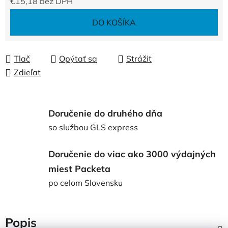
€15,18 bez DPH
Jednotková cena:
DO KOŠÍKA
Tlač
Opýtať sa
Strážiť
Zdieľať
Doručenie do druhého dňa
so službou GLS express
Doručenie do viac ako 3000 výdajných
miest Packeta
po celom Slovensku
Popis