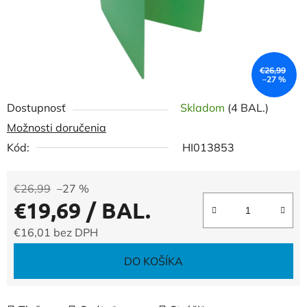
€26,99
–27 %
Dostupnosť
Skladom
(4 BAL.)
Možnosti doručenia
Kód:
HI013853
€26,99
–27 %
€19,69
/ BAL.
€16,01 bez DPH
Jednotková cena:
DO KOŠÍKA