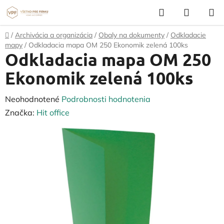
Prejsť
Hľadať
NÁKUP
na
KOŠÍK
obsah
Domov
/
Archivácia a organizácia
/
Obaly na dokumenty
/
Odkladacie
mapy
/
Odkladacia mapa OM 250 Ekonomik zelená 100ks
Odkladacia mapa OM 250
Ekonomik zelená 100ks
Priemerné
Neohodnotené
Podrobnosti hodnotenia
hodnotenie
Značka:
Hit office
produktu
je
0,0
z
5
hviezdičiek.