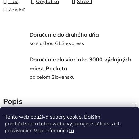
Tlač
Opýtať sa
Strážiť
Zdieľať
Doručenie do druhého dňa
so službou GLS express
Doručenie do viac ako 3000 výdajných
miest Packeta
po celom Slovensku
Popis
Tento web používa súbory cookie. Ďalším
Diskusia
prechádzaním tohto webu vyjadrujete súhlas s ich
používaním. Viac informácií
tu
.
Z