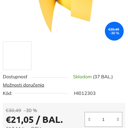
€30,49
–30 %
Dostupnosť
Skladom
(37 BAL.)
Možnosti doručenia
Kód:
HI012303
€30,49
–30 %
€21,05
/ BAL.