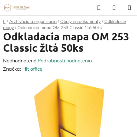
Prejsť
Hľadať
NÁKUP
na
KOŠÍK
obsah
Domov
/
Archivácia a organizácia
/
Obaly na dokumenty
/
Odkladacie
mapy
/
Odkladacia mapa OM 253 Classic žltá 50ks
Odkladacia mapa OM 253
Classic žltá 50ks
Priemerné
Neohodnotené
Podrobnosti hodnotenia
hodnotenie
Značka:
Hit office
produktu
je
0,0
z
5
hviezdičiek.