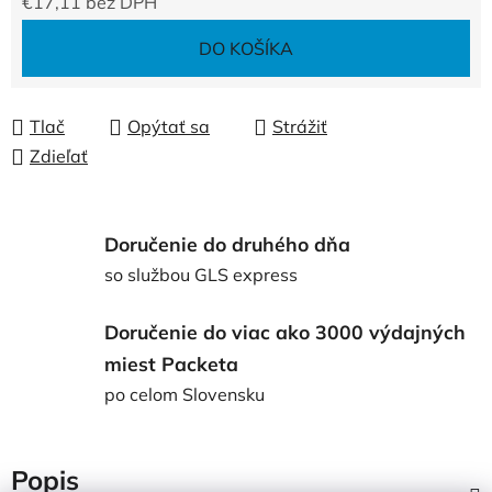
€17,11 bez DPH
Jednotková cena:
DO KOŠÍKA
Tlač
Opýtať sa
Strážiť
Zdieľať
Doručenie do druhého dňa
so službou GLS express
Doručenie do viac ako 3000 výdajných
miest Packeta
po celom Slovensku
Popis