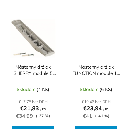
Nástenný držiak
Nástenný držiak
SHERPA module 5
FUNCTION module 10
prázdny
prázdny
Skladom
(4 KS)
Skladom
(6 KS)
€17,75 bez DPH
€19,46 bez DPH
€21,83
€23,94
/ KS
/ KS
€34,99
€41
(–37 %)
(–41 %)