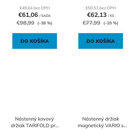
€49,64 bez DPH
€50,51 bez DPH
€61,06
€62,13
/ SADA
/ KS
€98,99
€77,99
(–38 %)
(–20 %)
DO KOŠÍKA
DO KOŠÍKA
Nástenný kovový
Nástenný držiak
držiak TARIFOLD pre
magnetický VARIO s
10 ks vreciek A4 (s
10 panelmi