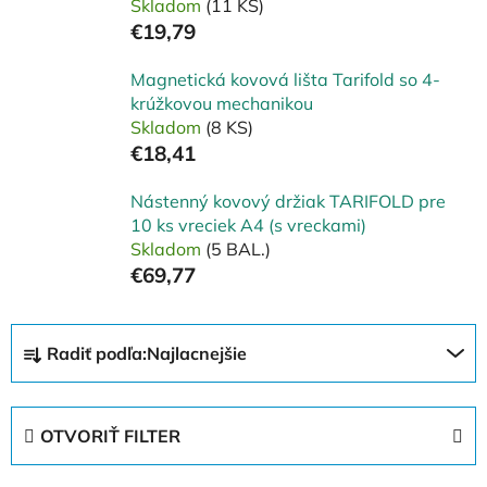
Skladom
(11 KS)
€19,79
Magnetická kovová lišta Tarifold so 4-
krúžkovou mechanikou
Skladom
(8 KS)
€18,41
Nástenný kovový držiak TARIFOLD pre
10 ks vreciek A4 (s vreckami)
Skladom
(5 BAL.)
€69,77
R
Radiť podľa:
Najlacnejšie
a
d
e
OTVORIŤ FILTER
n
i