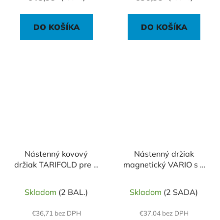
DO KOŠÍKA
DO KOŠÍKA
Nástenný kovový
Nástenný držiak
držiak TARIFOLD pre 5
magnetický VARIO s 5
ks vreciek A4 (s
panelmi čierny
vreckami)
Skladom
(2 BAL.)
Skladom
(2 SADA)
€36,71 bez DPH
€37,04 bez DPH