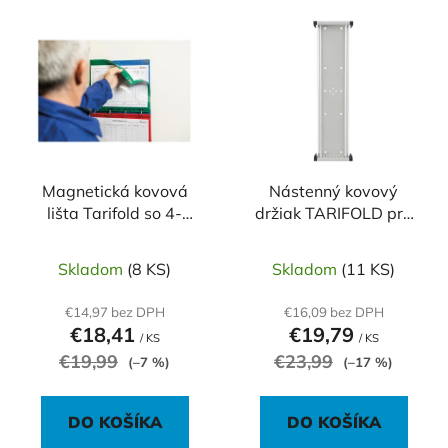
V
e
ý
p
p
r
i
o
s
d
p
u
r
k
o
Magnetická kovová
Nástenný kovový
t
lišta Tarifold so 4-
držiak TARIFOLD pre
d
o
krúžkovou mechanikou
10 ks vreciek A4 (bez
u
v
vreciek)
k
Skladom
(8 KS)
Skladom
(11 KS)
t
€14,97 bez DPH
€16,09 bez DPH
o
€18,41
€19,79
/ KS
/ KS
v
€19,99
€23,99
(–7 %)
(–17 %)
DO KOŠÍKA
DO KOŠÍKA