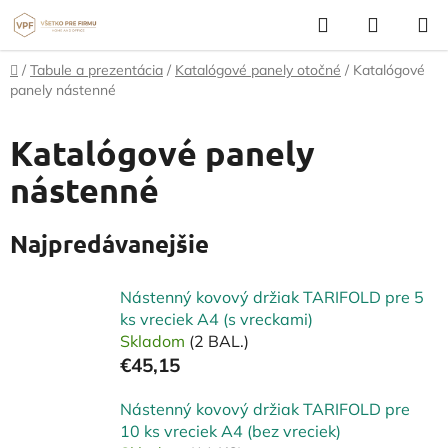
Prejsť
Hľadať
NÁKUP
na
KOŠÍK
obsah
Domov
/
Tabule a prezentácia
/
Katalógové panely otočné
/
Katalógové
panely nástenné
Katalógové panely
nástenné
Najpredávanejšie
Nástenný kovový držiak TARIFOLD pre 5
ks vreciek A4 (s vreckami)
Skladom
(2 BAL.)
€45,15
Nástenný kovový držiak TARIFOLD pre
10 ks vreciek A4 (bez vreciek)