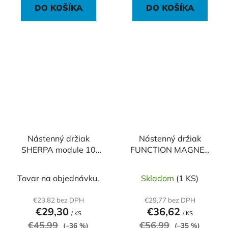
DO KOŠÍKA
DO KOŠÍKA
Nástenný držiak
Nástenný držiak
SHERPA module 10
FUNCTION MAGNET
prázdny
WALL MODULE 10
prázdny
Tovar na objednávku.
Skladom
(1 KS)
€23,82 bez DPH
€29,77 bez DPH
€29,30
€36,62
/ KS
/ KS
€45,99
€56,99
(–36 %)
(–35 %)