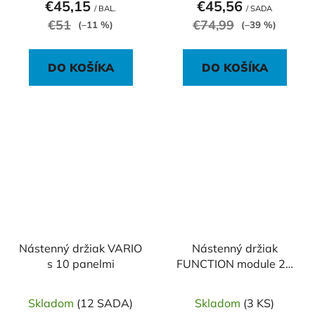
€45,15
€45,56
/ BAL.
/ SADA
€51
€74,99
(–11 %)
(–39 %)
DO KOŠÍKA
DO KOŠÍKA
Nástenný držiak VARIO
Nástenný držiak
s 10 panelmi
FUNCTION module 20
prázdny
Skladom
(12 SADA)
Skladom
(3 KS)