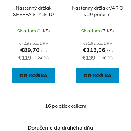
Nástenný držiak
Nástenný držiak VARIO
SHERPA STYLE 10
s 20 panelmi
Skladom
(1 KS)
Skladom
(2 KS)
€72,93 bez DPH
€91,92 bez DPH
€89,70
€113,06
/ KS
/ KS
€119
€139
(–24 %)
(–18 %)
DO KOŠÍKA
DO KOŠÍKA
16
položiek celkom
O
v
l
Doručenie do druhého dňa
á