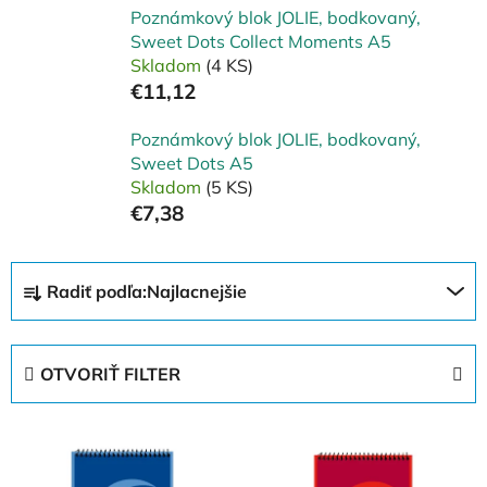
Poznámkový blok JOLIE, bodkovaný,
Sweet Dots Collect Moments A5
Skladom
(4 KS)
€11,12
Poznámkový blok JOLIE, bodkovaný,
Sweet Dots A5
Skladom
(5 KS)
€7,38
R
Radiť podľa:
Najlacnejšie
a
d
e
OTVORIŤ FILTER
n
i
V
e
ý
p