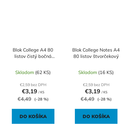
Blok College A4 80
Blok College Notes A4
listov čistý bočná
80 listov štvorčekový
špirála
Skladom
(62 KS)
Skladom
(16 KS)
€2,59 bez DPH
€2,59 bez DPH
€3,19
€3,19
/ KS
/ KS
€4,49
€4,49
(–28 %)
(–28 %)
DO KOŠÍKA
DO KOŠÍKA