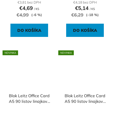
€3,81 bez DPH
€4,18 bez DPH
€4,69
€5,14
/ KS
/ KS
€4,99
€6,29
(–6 %)
(–18 %)
DO KOŠÍKA
DO KOŠÍKA
NOVINKA
NOVINKA
Blok Leitz Office Card
Blok Leitz Office Card
A5 90 listov linajkový
A5 90 listov linajkový
modrý
sivý