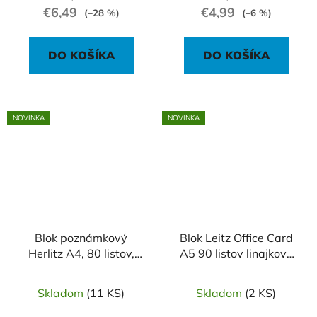
€6,49
€4,99
(–28 %)
(–6 %)
DO KOŠÍKA
DO KOŠÍKA
NOVINKA
NOVINKA
Blok poznámkový
Blok Leitz Office Card
Herlitz A4, 80 listov,
A5 90 listov linajkový
linajkový, New Batik
červený
Freedom
Skladom
(11 KS)
Skladom
(2 KS)