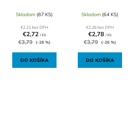
80 listov štvorčekový
listov linajkový 70g
70g
Skladom
(87 KS)
Skladom
(64 KS)
€2,21 bez DPH
€2,26 bez DPH
€2,72
€2,78
/ KS
/ KS
€3,79
€3,79
(–28 %)
(–26 %)
DO KOŠÍKA
DO KOŠÍKA