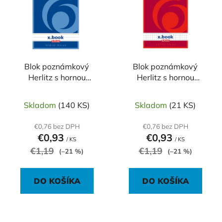
p
r
i
o
s
d
p
u
r
k
o
Blok poznámkový
Blok poznámkový
t
Herlitz s hornou
Herlitz s hornou
d
o
špirálou A6 50 listov
špirálou A6 50 listov
u
v
linajkový
štvorčekový
k
Skladom
(140 KS)
Skladom
(21 KS)
t
€0,76 bez DPH
€0,76 bez DPH
o
€0,93
€0,93
/ KS
/ KS
v
€1,19
€1,19
(–21 %)
(–21 %)
DO KOŠÍKA
DO KOŠÍKA