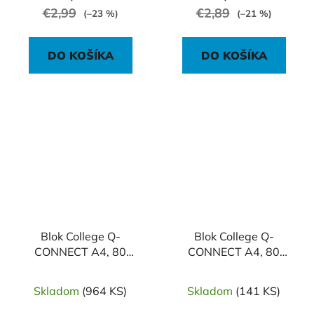
€2,99
€2,89
(–23 %)
(–21 %)
DO KOŠÍKA
DO KOŠÍKA
Blok College Q-
Blok College Q-
CONNECT A4, 80
CONNECT A4, 80
listov, linajkový
listov, štvorčekový
Skladom
(964 KS)
Skladom
(141 KS)