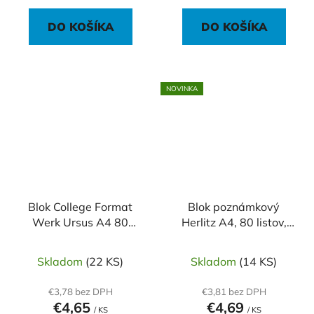
DO KOŠÍKA
DO KOŠÍKA
NOVINKA
Blok College Format
Blok poznámkový
Werk Ursus A4 80
Herlitz A4, 80 listov,
listov linajkový 90g
linajkový, New Batik
Fearless
Skladom
(22 KS)
Skladom
(14 KS)
€3,78 bez DPH
€3,81 bez DPH
€4,65
€4,69
/ KS
/ KS