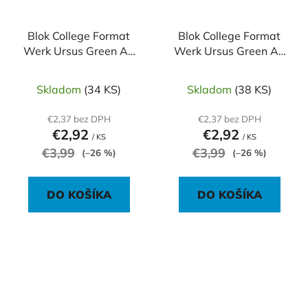
Blok College Format
Blok College Format
Werk Ursus Green A4
Werk Ursus Green A4
80 listov linajkový 60g
80 listov štvorčekový
recyklovaný
60g recyklovaný
Skladom
(34 KS)
Skladom
(38 KS)
€2,37 bez DPH
€2,37 bez DPH
€2,92
€2,92
/ KS
/ KS
€3,99
€3,99
(–26 %)
(–26 %)
DO KOŠÍKA
DO KOŠÍKA