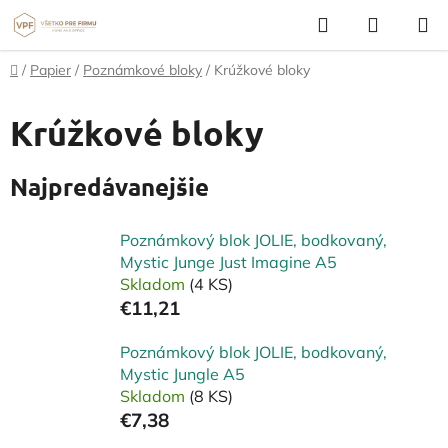
Prejsť
Hľadať
NÁKUP
na
KOŠÍK
obsah
Domov
/
Papier
/
Poznámkové bloky
/
Krúžkové bloky
Krúžkové bloky
Najpredávanejšie
Poznámkový blok JOLIE, bodkovaný,
Mystic Junge Just Imagine A5
Skladom
(4 KS)
€11,21
Poznámkový blok JOLIE, bodkovaný,
Mystic Jungle A5
Skladom
(8 KS)
€7,38