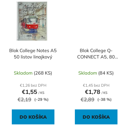
Blok College Notes A5
Blok College Q-
50 listov linajkový
CONNECT A5, 80
listov, štvorčekový
Skladom
(268 KS)
Skladom
(84 KS)
€1,26 bez DPH
€1,45 bez DPH
€1,55
€1,78
/ KS
/ KS
€2,19
€2,89
(–29 %)
(–38 %)
DO KOŠÍKA
DO KOŠÍKA