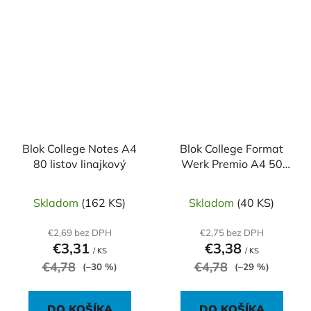
Blok College Notes A4
Blok College Format
80 listov linajkový
Werk Premio A4 50
listov linajkový 90g
Skladom
(162 KS)
Skladom
(40 KS)
€2,69 bez DPH
€2,75 bez DPH
€3,31
€3,38
/ KS
/ KS
€4,78
€4,78
(–30 %)
(–29 %)
DO KOŠÍKA
DO KOŠÍKA