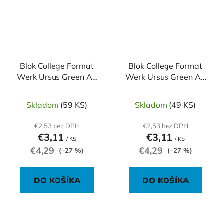
Blok College Format
Blok College Format
Werk Ursus Green A4
Werk Ursus Green A4
80 listov linajkový 70g
80 listov štvorčekový
recyklovaný
70g, recyklovaný
Skladom
(59 KS)
Skladom
(49 KS)
€2,53 bez DPH
€2,53 bez DPH
€3,11
€3,11
/ KS
/ KS
€4,29
€4,29
(–27 %)
(–27 %)
DO KOŠÍKA
DO KOŠÍKA