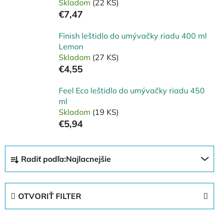
Skladom
(22 KS)
€7,47
Finish leštidlo do umývačky riadu 400 ml
Lemon
Skladom
(27 KS)
€4,55
Feel Eco leštidlo do umývačky riadu 450
ml
Skladom
(19 KS)
€5,94
R
Radiť podľa:
Najlacnejšie
a
d
e
OTVORIŤ FILTER
n
i