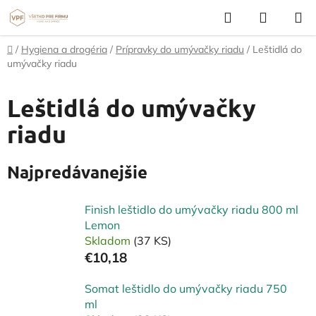
Prejsť
Hľadať
NÁKUP
na
KOŠÍK
obsah
Domov
/
Hygiena a drogéria
/
Prípravky do umývačky riadu
/
Leštidlá do
umývačky riadu
Leštidlá do umývačky
riadu
Najpredávanejšie
Finish leštidlo do umývačky riadu 800 ml
Lemon
Skladom
(37 KS)
€10,18
Somat leštidlo do umývačky riadu 750
ml