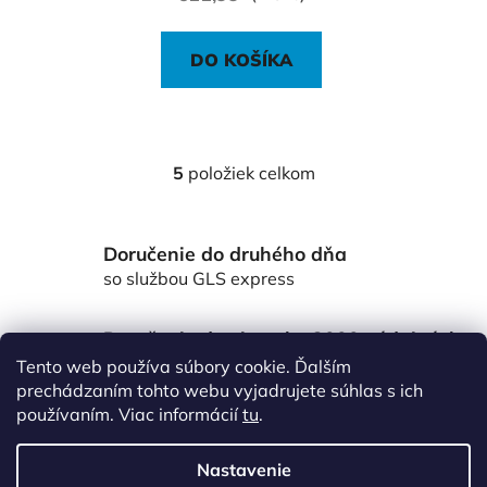
DO KOŠÍKA
5
položiek celkom
O
v
l
Doručenie do druhého dňa
á
d
so službou GLS express
a
c
Doručenie do viac ako 3000 výdajných
i
miest Packeta
Tento web používa súbory cookie. Ďalším
e
po celom Slovensku
prechádzaním tohto webu vyjadrujete súhlas s ich
p
používaním. Viac informácií
tu
.
r
Z
v
á
k
Nastavenie