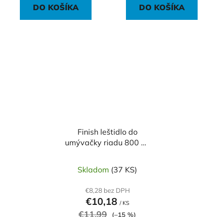
DO KOŠÍKA
DO KOŠÍKA
Finish leštidlo do
umývačky riadu 800 ml
Lemon
Skladom
(37 KS)
€8,28 bez DPH
€10,18
/ KS
€11,99
(–15 %)