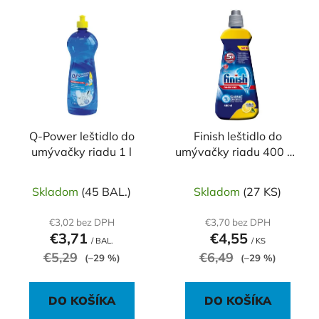
V
e
ý
p
p
r
i
o
s
d
p
u
r
k
o
Q-Power leštidlo do
Finish leštidlo do
t
umývačky riadu 1 l
umývačky riadu 400 ml
d
o
Lemon
u
v
k
Skladom
(45 BAL.)
Skladom
(27 KS)
t
€3,02 bez DPH
€3,70 bez DPH
o
€3,71
€4,55
/ BAL.
/ KS
v
€5,29
€6,49
(–29 %)
(–29 %)
DO KOŠÍKA
DO KOŠÍKA