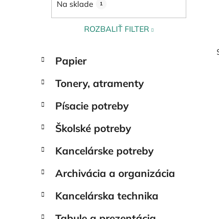
Na sklade
1
l
ROZBALIŤ FILTER
K
Preskočiť
Papier
a
kategórie
t
Tonery, atramenty
e
g
Písacie potreby
ó
r
Školské potreby
i
e
Kancelárske potreby
Archivácia a organizácia
Kancelárska technika
Tabule a prezentácia