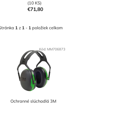
(10 KS)
€71,80
Stránka
1
z
1
-
1
položiek celkom
V
ý
Kód:
MM706873
p
i
s
p
r
o
d
Ochranné slúchadlá 3M
u
k