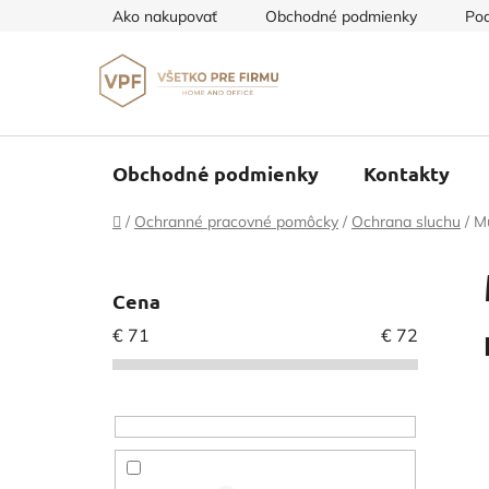
Prejsť
Ako nakupovať
Obchodné podmienky
Pod
na
obsah
Obchodné podmienky
Kontakty
Domov
/
Ochranné pracovné pomôcky
/
Ochrana sluchu
/
Mu
B
o
Cena
č
€
71
€
72
n
ý
p
a
n
e