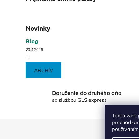
Novinky
Blog
23.4.2026
...
ARCHÍV
Doručenie do druhého dňa
so službou GLS express
Tento web p
prechádzaní
Z
používaním.
á