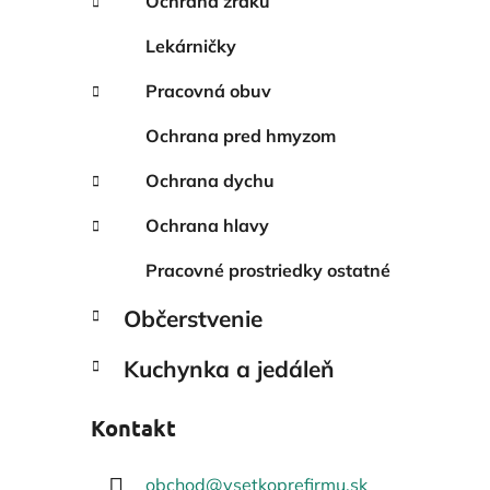
Ochrana zraku
Lekárničky
Pracovná obuv
Ochrana pred hmyzom
Ochrana dychu
Ochrana hlavy
Pracovné prostriedky ostatné
Občerstvenie
Kuchynka a jedáleň
Kontakt
obchod
@
vsetkoprefirmu.sk