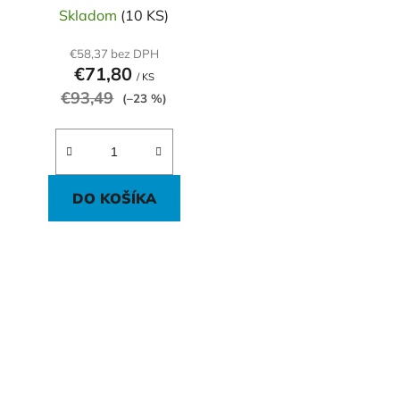
t
Skladom
(10 KS)
o
v
€58,37 bez DPH
€71,80
/ KS
€93,49
(–23 %)
DO KOŠÍKA
O
v
l
á
d
a
c