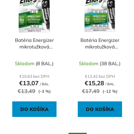
p
r
i
o
s
d
p
u
r
k
o
Batéria Energizer
Batéria Energizer
t
mikrotužková
mikrotužková
d
o
nabíjateľná 800mAh
nabíjateľná 800 mAh
u
v
AAA-HR03 / 2 ks
AAA-HR03 / 4 ks
k
Skladom
(8 BAL.)
Skladom
(38 BAL.)
t
€10,63 bez DPH
€12,42 bez DPH
o
€13,07
€15,28
/ BAL.
/ BAL.
v
€13,49
€17,49
(–3 %)
(–12 %)
DO KOŠÍKA
DO KOŠÍKA