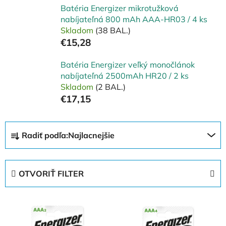
Batéria Energizer mikrotužková
nabíjateľná 800 mAh AAA-HR03 / 4 ks
Skladom
(38 BAL.)
€15,28
Batéria Energizer veľký monočlánok
nabíjateľná 2500mAh HR20 / 2 ks
Skladom
(2 BAL.)
€17,15
R
Radiť podľa:
Najlacnejšie
a
d
e
OTVORIŤ FILTER
n
i
V
e
ý
p