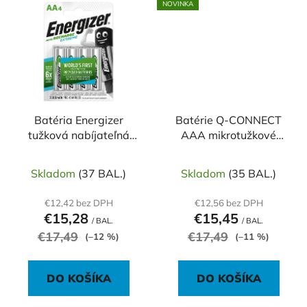
NOVINKA
Batéria Energizer
Batérie Q-CONNECT
tužková nabíjateľná
AAA mikrotužkové
2300 mAh AA-HR6 / 4
nabíjateľné USB-C 4 ks
ks
Skladom
(37 BAL.)
Skladom
(35 BAL.)
€12,42 bez DPH
€12,56 bez DPH
€15,28
€15,45
/ BAL.
/ BAL.
€17,49
€17,49
(–12 %)
(–11 %)
DO KOŠÍKA
DO KOŠÍKA