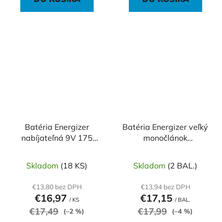
Batéria Energizer
Batéria Energizer veľký
nabíjateľná 9V 175
monočlánok
mAh
nabíjateľná 2500mAh
HR20 / 2 ks
Skladom
(18 KS)
Skladom
(2 BAL.)
€13,80 bez DPH
€13,94 bez DPH
€16,97
€17,15
/ KS
/ BAL.
€17,49
€17,99
(–2 %)
(–4 %)