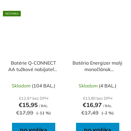
NOVINKA
Batérie Q-CONNECT
Batéria Energizer malý
AA tužkové nabíjateľné
monočlánok
USB-C 4 ks
nabíjateľná 2500 mAh
HR14 / 2 ks
Skladom
(104 BAL.)
Skladom
(4 BAL.)
€12,97 bez DPH
€13,80 bez DPH
€15,95
€16,97
/ BAL.
/ BAL.
€17,99
€17,49
(–11 %)
(–2 %)
DO KOŠÍKA
DO KOŠÍKA