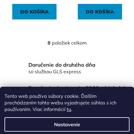
DO KOŠÍKA
DO KOŠÍKA
8
položiek celkom
O
v
l
Doručenie do druhého dňa
á
d
so službou GLS express
a
c
Doručenie do viac ako 3000 výdajných
i
miest Packeta
Tento web používa súbory cookie. Ďalším
e
po celom Slovensku
prechádzaním tohto webu vyjadrujete súhlas s ich
p
používaním. Viac informácií
tu
.
r
Z
v
á
k
Nastavenie
p
y