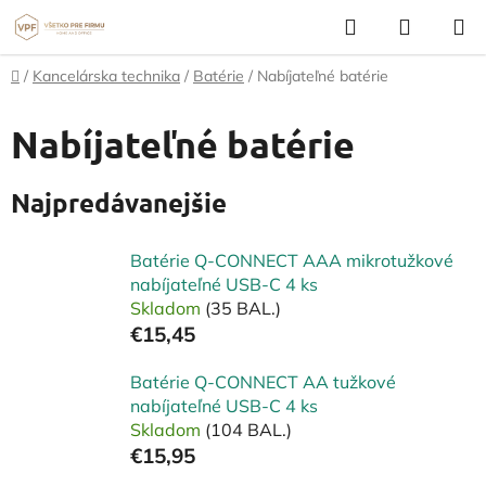
Prejsť
Hľadať
NÁKUP
na
KOŠÍK
obsah
Domov
/
Kancelárska technika
/
Batérie
/
Nabíjateľné batérie
Nabíjateľné batérie
Najpredávanejšie
Batérie Q-CONNECT AAA mikrotužkové
nabíjateľné USB-C 4 ks
Skladom
(35 BAL.)
€15,45
Batérie Q-CONNECT AA tužkové
nabíjateľné USB-C 4 ks
Skladom
(104 BAL.)
€15,95