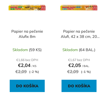
p
r
i
o
s
d
p
u
r
k
o
Papier na pečenie
Papier na pečenie
t
Alufix 8m
Alufi, 42 x 38 cm, 20
d
o
hárkov
u
v
k
Skladom
(59 KS)
Skladom
(64 BAL.)
t
€1,66 bez DPH
€1,67 bez DPH
o
€2,04
€2,05
/ KS
/ BAL.
v
€2,09
€2,09
(–2 %)
(–1 %)
DO KOŠÍKA
DO KOŠÍKA