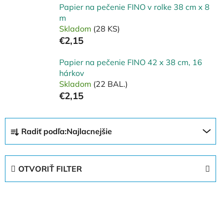
Papier na pečenie FINO v rolke 38 cm x 8
m
Skladom
(28 KS)
€2,15
Papier na pečenie FINO 42 x 38 cm, 16
hárkov
Skladom
(22 BAL.)
€2,15
R
Radiť podľa:
Najlacnejšie
a
d
e
OTVORIŤ FILTER
n
i
V
e
ý
p