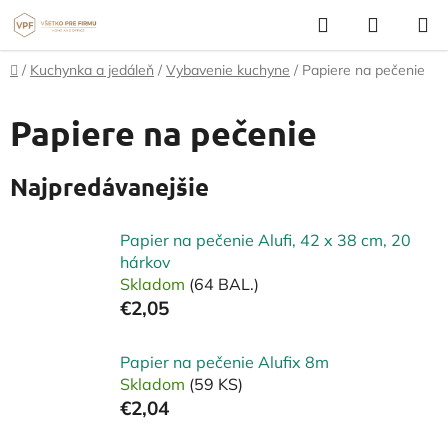
Prejsť
Hľadať
NÁKUP
na
KOŠÍK
obsah
Domov
/
Kuchynka a jedáleň
/
Vybavenie kuchyne
/
Papiere na pečenie
Papiere na pečenie
Najpredávanejšie
Papier na pečenie Alufi, 42 x 38 cm, 20
hárkov
Skladom
(64 BAL.)
€2,05
Papier na pečenie Alufix 8m
Skladom
(59 KS)
€2,04