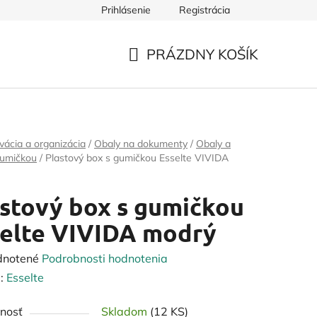
Prihlásenie
Registrácia
PRÁZDNY KOŠÍK
NÁKUPNÝ
KOŠÍK
vácia a organizácia
/
Obaly na dokumenty
/
Obaly a
gumičkou
/
Plastový box s gumičkou Esselte VIVIDA
stový box s gumičkou
elte VIVIDA modrý
rné
dnotené
Podrobnosti hodnotenia
enie
:
Esselte
tu
nosť
Skladom
(12 KS)