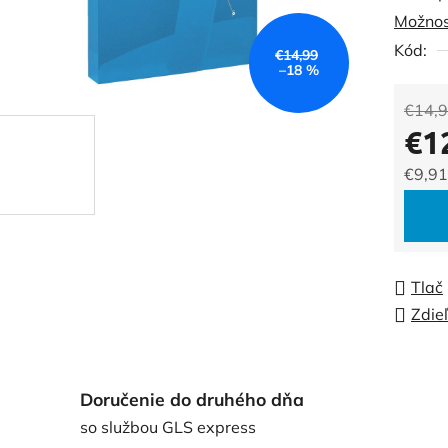
Možnos
0,0
Kód:
z
€14,99
–18 %
5
hviezdi
€14,
€1
€9,91
Jedno
Tlač
Zdie
Doručenie do druhého dňa
so službou GLS express