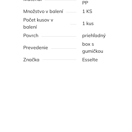
PP
Množstvo v balení
1 KS
Počet kusov v
1 kus
balení
Povrch
priehľadný
box s
Prevedenie
gumičkou
Značka
Esselte