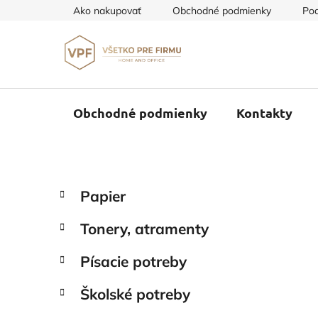
Prejsť
Ako nakupovať
Obchodné podmienky
Pod
na
obsah
Obchodné podmienky
Kontakty
B
K
Preskočiť
Papier
a
o
kategórie
t
č
Tonery, atramenty
e
n
g
ý
Písacie potreby
ó
p
r
Školské potreby
i
a
e
n