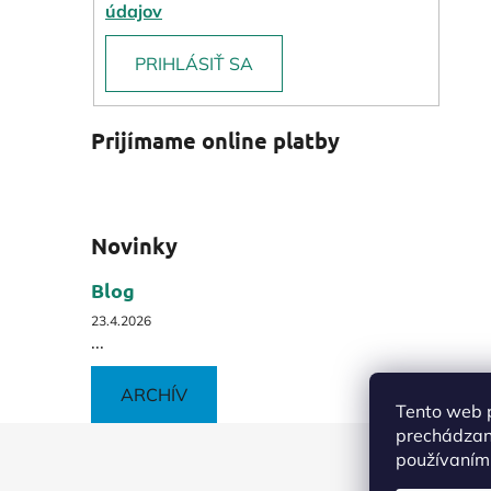
údajov
PRIHLÁSIŤ SA
Prijímame online platby
Novinky
Blog
23.4.2026
...
ARCHÍV
Tento web p
prechádzaní
Z
používaním.
á