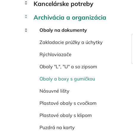
Kancelárske potreby
e
l
Archivácia a organizácia
Obaly na dokumenty
Zakladacie prúžky a úchytky
Rýchloviazače
Obaly "L", "U" a so zipsom
Obaly a boxy s gumičkou
Násuvné lišty
Plastové obaly s cvočkom
Plastové obaly s klipom
Puzdrá na karty