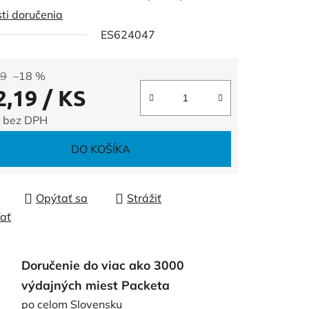
ti doručenia
ES624047
čiek.
99
–18 %
2,19
/ KS
 bez DPH
tková cena:
DO KOŠÍKA
Opýtať sa
Strážiť
ľať
Doručenie do viac ako 3000
výdajných miest Packeta
po celom Slovensku