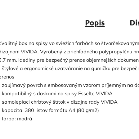
Popis
Di
Kvalitný box na spisy vo sviežich farbách so štvorčekovaný
dizajnom VIVIDA. Vyrobený z priehľadného polypropylénu h
0,7 mm. Ideálny pre bezpečný prenos objemnejších dokumen
- štýlové a ergonomické uzatváranie na gumičku pre bezpeč
prenos
- zaujímavý povrch s embosovaným vzorom príjemným na d
- kompatibilný s doskami na spisy Esselte VIVIDA
- samolepiaci chrbtový štítok v dizajne rady VIVIDA
- kapacita: 380 listov formátu A4 (80 g/m2)
- farba: modrá