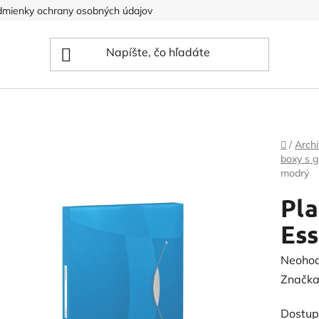
mienky ochrany osobných údajov
Domov
/
Archi
boxy s 
modrý
Pla
Ess
Prieme
Neoho
hodnot
Značka
produk
Dostup
je