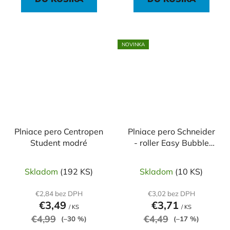
NOVINKA
Plniace pero Centropen
Plniace pero Schneider
Student modré
- roller Easy Bubble
gum
Skladom
(192 KS)
Skladom
(10 KS)
€2,84 bez DPH
€3,02 bez DPH
€3,49
€3,71
/ KS
/ KS
€4,99
€4,49
(–30 %)
(–17 %)