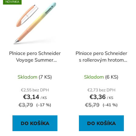
NOVINKA
Plniace pero Schneider
Plniace pero Schneider
Voyage Summer
s rollerovým hrotom
Breeze
Zippi Fish
Skladom
(7 KS)
Skladom
(6 KS)
€2,55 bez DPH
€2,73 bez DPH
€3,14
€3,36
/ KS
/ KS
€3,79
€5,79
(–17 %)
(–41 %)
DO KOŠÍKA
DO KOŠÍKA