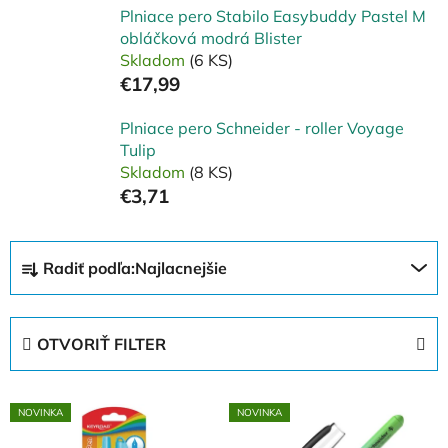
Plniace pero Stabilo Easybuddy Pastel M
obláčková modrá Blister
Skladom
(6 KS)
€17,99
Plniace pero Schneider - roller Voyage
Tulip
Skladom
(8 KS)
€3,71
R
Radiť podľa:
Najlacnejšie
a
d
e
OTVORIŤ FILTER
n
i
V
e
NOVINKA
NOVINKA
ý
p