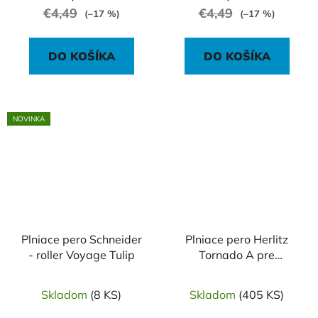
€4,49
€4,49
(–17 %)
(–17 %)
DO KOŠÍKA
DO KOŠÍKA
NOVINKA
Plniace pero Schneider
Plniace pero Herlitz
- roller Voyage Tulip
Tornado A pre
začiatočníkov
Skladom
(8 KS)
Skladom
(405 KS)