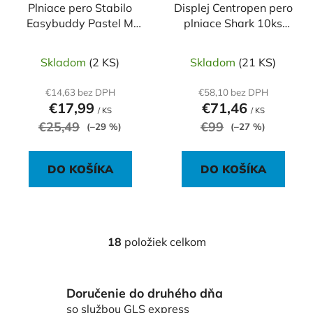
Plniace pero Stabilo
Displej Centropen pero
Easybuddy Pastel M
plniace Shark 10ks
púdrová ružová
farebný mix
Skladom
(2 KS)
Skladom
(21 KS)
€14,63 bez DPH
€58,10 bez DPH
€17,99
€71,46
/ KS
/ KS
€25,49
€99
(–29 %)
(–27 %)
DO KOŠÍKA
DO KOŠÍKA
18
položiek celkom
O
v
l
Doručenie do druhého dňa
á
d
so službou GLS express