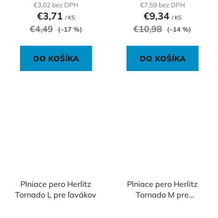
€3,02 bez DPH
€7,59 bez DPH
€3,71
€9,34
/ KS
/ KS
€4,49
€10,98
(–17 %)
(–14 %)
DO KOŠÍKA
DO KOŠÍKA
Plniace pero Herlitz
Plniace pero Herlitz
Tornado L pre ľavákov
Tornado M pre
pokročilých