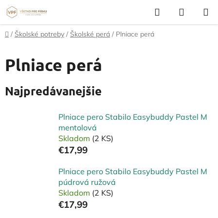
Prejsť
Hľadať
NÁKUP
na
KOŠÍK
obsah
Domov
/
Školské potreby
/
Školské perá
/
Plniace perá
Plniace perá
Najpredávanejšie
Plniace pero Stabilo Easybuddy Pastel M
mentolová
Skladom
(2 KS)
€17,99
Plniace pero Stabilo Easybuddy Pastel M
púdrová ružová
Skladom
(2 KS)
€17,99