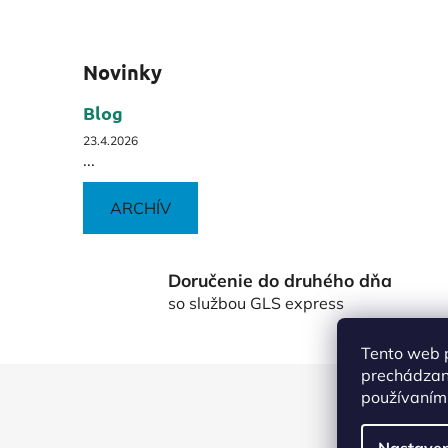
Novinky
Blog
23.4.2026
...
ARCHÍV
Doručenie do druhého dňa
so službou GLS express
Tento web p
prechádzaní
Z
používaním.
á