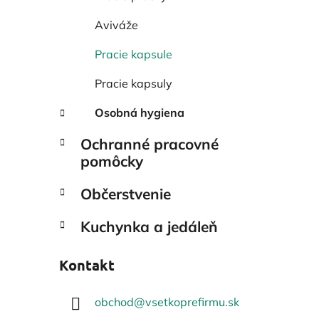
Aviváže
Pracie kapsule
Pracie kapsuly
Osobná hygiena
Ochranné pracovné
pomôcky
Občerstvenie
Kuchynka a jedáleň
Kontakt
obchod
@
vsetkoprefirmu.sk