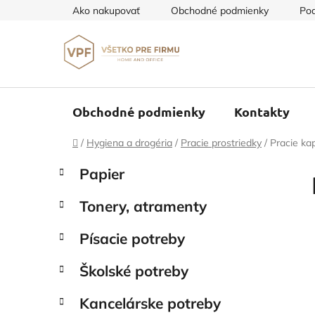
Prejsť
Ako nakupovať
Obchodné podmienky
Pod
na
obsah
Obchodné podmienky
Kontakty
Domov
/
Hygiena a drogéria
/
Pracie prostriedky
/
Pracie ka
B
K
Preskočiť
Papier
a
o
kategórie
t
č
Tonery, atramenty
e
n
g
ý
Písacie potreby
ó
p
r
Školské potreby
i
a
e
n
Kancelárske potreby
e