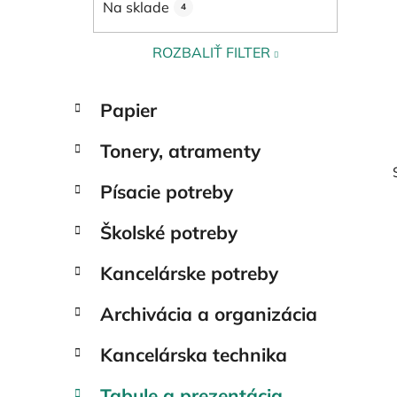
Na sklade
4
l
ROZBALIŤ FILTER
K
Preskočiť
Papier
a
kategórie
t
Tonery, atramenty
e
g
Písacie potreby
ó
r
Školské potreby
i
e
Kancelárske potreby
Archivácia a organizácia
Kancelárska technika
Tabule a prezentácia