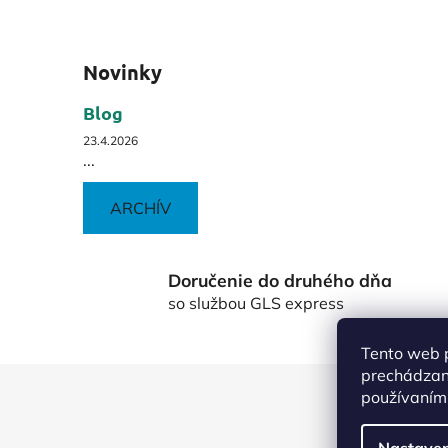
Novinky
Blog
23.4.2026
...
ARCHÍV
Doručenie do druhého dňa
so službou GLS express
Tento web p
prechádzaní
Z
používaním.
á