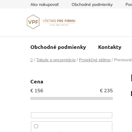
Prejsť
Ako nakupovať
Obchodné podmienky
Pod
na
obsah
Obchodné podmienky
Kontakty
Domov
/
Tabule a prezentácia
/
Projekčné plátna
/
Prenosné
B
o
Cena
č
€
156
€
235
n
ý
p
a
n
e