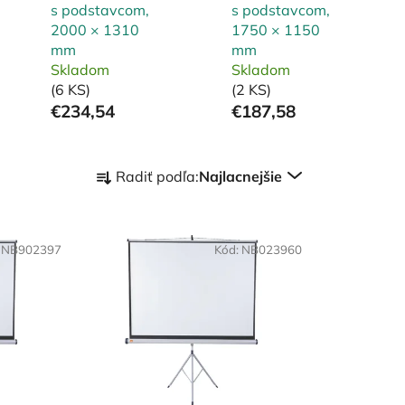
s podstavcom,
s podstavcom,
2000 × 1310
1750 × 1150
mm
mm
Skladom
Skladom
(6 KS)
(2 KS)
€234,54
€187,58
R
Radiť podľa:
Najlacnejšie
a
d
e
:
NB902397
n
Kód:
NB023960
i
e
p
r
o
d