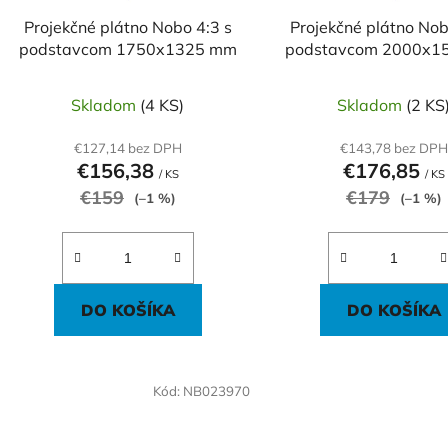
d
Projekčné plátno Nobo 4:3 s
Projekčné plátno Nob
u
podstavcom 1750x1325 mm
podstavcom 2000x1
k
t
Skladom
(4 KS)
Skladom
(2 KS
o
v
€127,14 bez DPH
€143,78 bez DPH
€156,38
€176,85
/ KS
/ KS
€159
€179
(–1 %)
(–1 %)
DO KOŠÍKA
DO KOŠÍKA
Kód:
NB023970