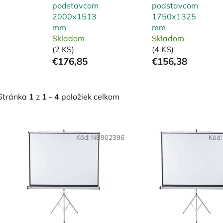
podstavcom
podstavcom
2000x1513
1750x1325
mm
mm
Skladom
Skladom
(2 KS)
(4 KS)
€176,85
€156,38
Stránka
1
z
1
-
4
položiek celkom
V
ý
Kód:
NB902396
Kód
p
i
s
p
r
o