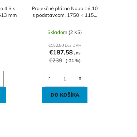
u
o 4:3 s
Projekčné plátno Nobo 16:10
k
513 mm
s podstavcom, 1750 × 1150
t
mm
o
)
Skladom
(2 KS)
v
€152,50 bez DPH
€187,58
/ KS
€239
(–21 %)
DO KOŠÍKA