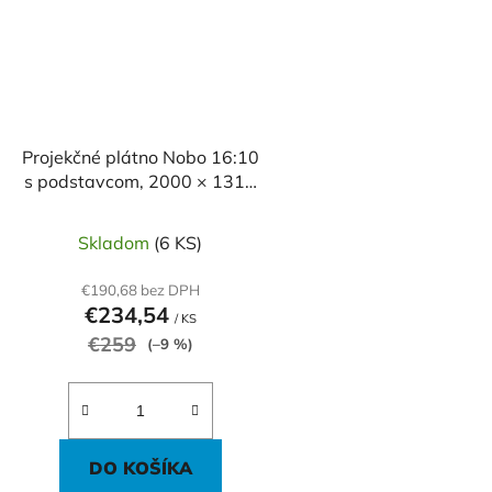
Projekčné plátno Nobo 16:10
s podstavcom, 2000 × 1310
mm
Skladom
(6 KS)
€190,68 bez DPH
€234,54
/ KS
€259
(–9 %)
DO KOŠÍKA