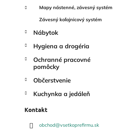
Mapy nástenné, závesný systém
Závesný koľajnicový systém
Nábytok
Hygiena a drogéria
Ochranné pracovné
pomôcky
Občerstvenie
Kuchynka a jedáleň
Kontakt
obchod
@
vsetkoprefirmu.sk