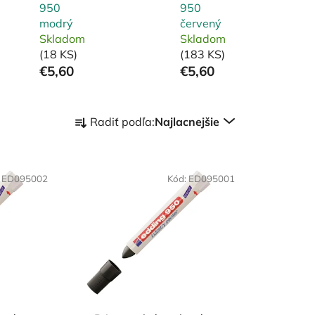
950
950
modrý
červený
Skladom
Skladom
(18 KS)
(183 KS)
€5,60
€5,60
R
Radiť podľa:
Najlacnejšie
a
d
e
:
ED095002
n
Kód:
ED095001
i
e
p
r
o
d
u