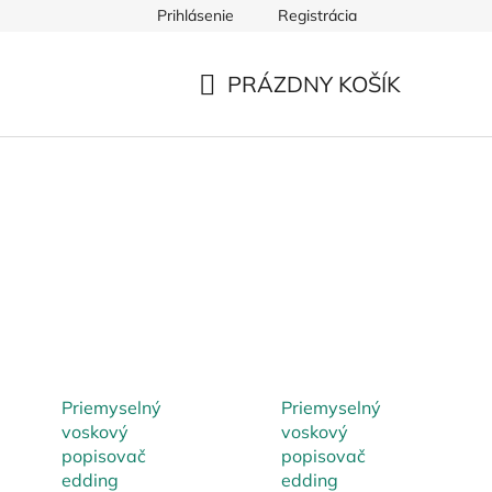
Prihlásenie
Registrácia
PRÁZDNY KOŠÍK
NÁKUPNÝ
KOŠÍK
Priemyselný
Priemyselný
voskový
voskový
popisovač
popisovač
edding
edding