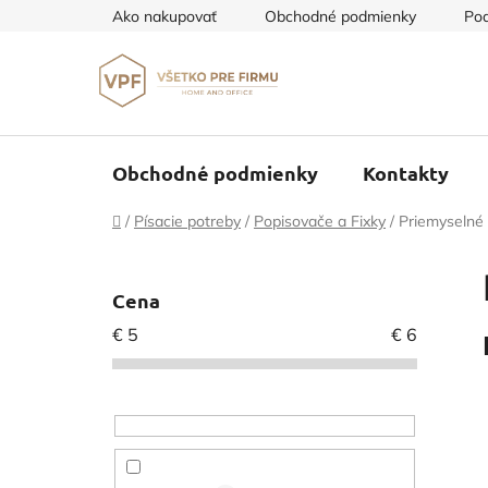
Prejsť
Ako nakupovať
Obchodné podmienky
Pod
na
obsah
Obchodné podmienky
Kontakty
Domov
/
Písacie potreby
/
Popisovače a Fixky
/
Priemyselné
B
o
Cena
č
€
5
€
6
n
ý
p
a
n
e