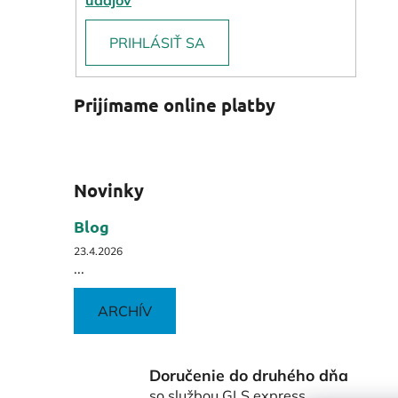
PRIHLÁSIŤ SA
Prijímame online platby
Novinky
Blog
23.4.2026
...
ARCHÍV
Doručenie do druhého dňa
so službou GLS express