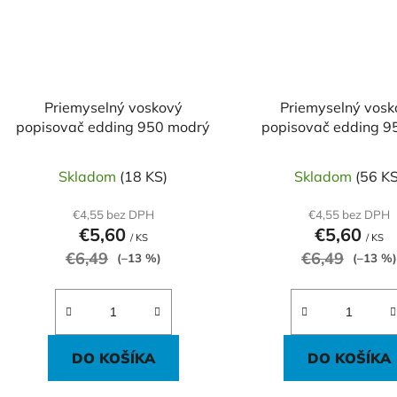
Priemyselný voskový
Priemyselný vosk
popisovač edding 950 modrý
popisovač edding 95
Skladom
(18 KS)
Skladom
(56 KS
€4,55 bez DPH
€4,55 bez DPH
€5,60
€5,60
/ KS
/ KS
€6,49
€6,49
(–13 %)
(–13 %)
DO KOŠÍKA
DO KOŠÍKA