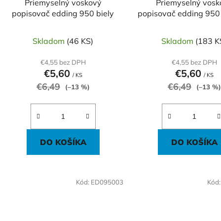
Priemyselný voskový
Priemyselný vosk
u
popisovač edding 950 biely
popisovač edding 950
k
t
Skladom
(46 KS)
Skladom
(183 K
o
v
€4,55 bez DPH
€4,55 bez DPH
€5,60
€5,60
/ KS
/ KS
€6,49
€6,49
(–13 %)
(–13 %)
DO KOŠÍKA
DO KOŠÍKA
Kód:
ED095003
Kód