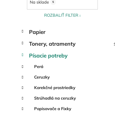
Na sklade
5
l
ROZBALIŤ FILTER
K
Preskočiť
Papier
a
kategórie
t
Tonery, atramenty
e
g
Písacie potreby
ó
r
Perá
i
e
Ceruzky
Korekčné prostriedky
Strúhadlá na ceruzky
Popisovače a Fixky