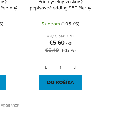
ový
Priemyselný voskový
k
 červený
popisovač edding 950 čierny
t
o
S)
Skladom
(106 KS)
v
€4,55 bez DPH
€5,60
/ KS
€6,49
(–13 %)
DO KOŠÍKA
:
ED095005