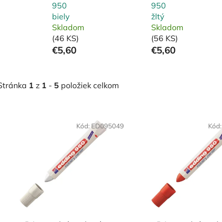
950
950
biely
žltý
Skladom
Skladom
(46 KS)
(56 KS)
€5,60
€5,60
Stránka
1
z
1
-
5
položiek celkom
V
ý
Kód:
ED095049
Kód
p
i
s
p
r
o
d