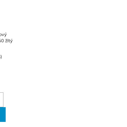
ový
0 žltý
)