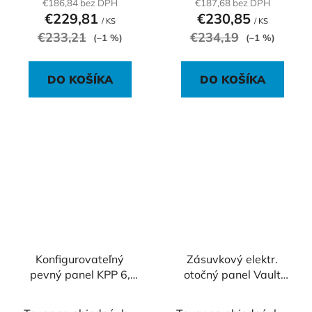
€186,84 bez DPH
€187,68 bez DPH
€229,81
€230,85
/ KS
/ KS
€233,21
€234,19
(–1 %)
(–1 %)
DO KOŠÍKA
DO KOŠÍKA
Konfigurovateľný
Zásuvkový elektr.
pevný panel KPP 6,
otočný panel Vault
sivá
003, strieborný