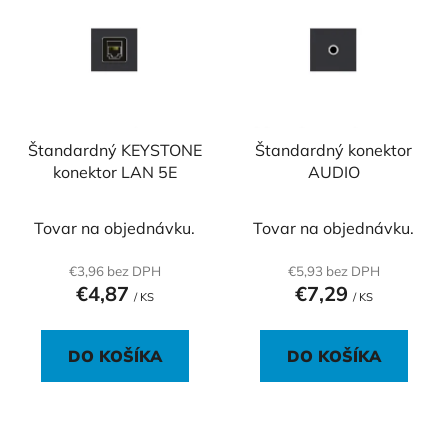
p
p
r
i
o
s
d
p
u
r
k
o
Štandardný KEYSTONE
Štandardný konektor
t
konektor LAN 5E
AUDIO
d
o
u
v
k
Tovar na objednávku.
Tovar na objednávku.
t
€3,96 bez DPH
€5,93 bez DPH
o
€4,87
€7,29
/ KS
/ KS
v
DO KOŠÍKA
DO KOŠÍKA