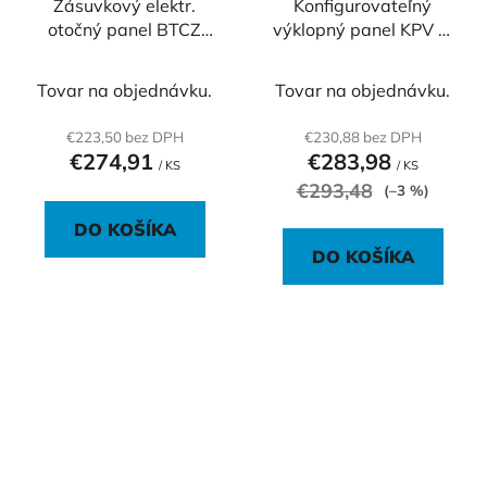
Zásuvkový elektr.
Konfigurovateľný
otočný panel BTCZ
výklopný panel KPV 4,
019, strieborný
sivá
Tovar na objednávku.
Tovar na objednávku.
€223,50 bez DPH
€230,88 bez DPH
€274,91
€283,98
/ KS
/ KS
€293,48
(–3 %)
DO KOŠÍKA
DO KOŠÍKA