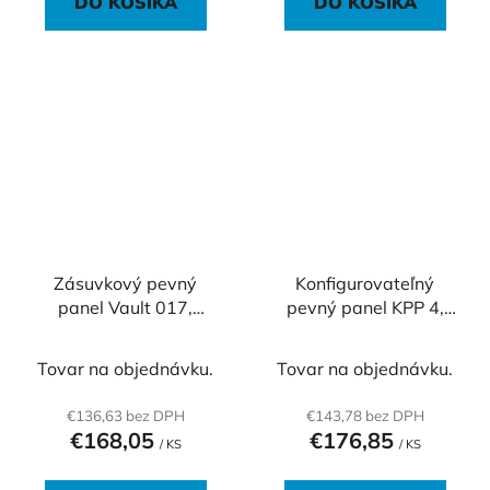
DO KOŠÍKA
DO KOŠÍKA
Zásuvkový pevný
Konfigurovateľný
panel Vault 017,
pevný panel KPP 4,
strieborný
čierna
Tovar na objednávku.
Tovar na objednávku.
€136,63 bez DPH
€143,78 bez DPH
€168,05
€176,85
/ KS
/ KS