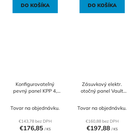
DO KOŠÍKA
DO KOŠÍKA
Konfigurovateľný
Zásuvkový elektr.
pevný panel KPP 4,
otočný panel Vault
sivá
011, strieborný
Tovar na objednávku.
Tovar na objednávku.
€143,78 bez DPH
€160,88 bez DPH
€176,85
€197,88
/ KS
/ KS