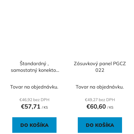
Štandardný ,
Zásuvkový panel PGCZ
samostatný konektor
022
KPK VGA a AUDIO
Tovar na objednávku.
Tovar na objednávku.
€46,92 bez DPH
€49,27 bez DPH
€57,71
€60,60
/ KS
/ KS
DO KOŠÍKA
DO KOŠÍKA