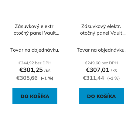
Zásuvkový elektr.
Zásuvkový elektr.
otočný panel Vault
otočný panel Vault
043, strieborný
015, strieborný
Tovar na objednávku.
Tovar na objednávku.
€244,92 bez DPH
€249,60 bez DPH
€301,25
€307,01
/ KS
/ KS
€305,66
€311,44
(–1 %)
(–1 %)
DO KOŠÍKA
DO KOŠÍKA