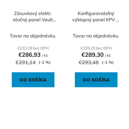
Zásuvkový elektr.
Konfigurovateľný
otočný panel Vault
výklopný panel KPV 4,
014, strieborný
čierna
Tovar na objednávku.
Tovar na objednávku.
€233,28 bez DPH
€235,20 bez DPH
€286,93
€289,30
/ KS
/ KS
€291,14
€293,48
(–1 %)
(–1 %)
DO KOŠÍKA
DO KOŠÍKA