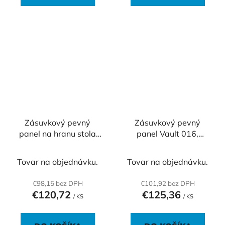
Zásuvkový pevný
Zásuvkový pevný
panel na hranu stola
panel Vault 016,
PECZ W 001
strieborný
Tovar na objednávku.
Tovar na objednávku.
€98,15 bez DPH
€101,92 bez DPH
€120,72
€125,36
/ KS
/ KS