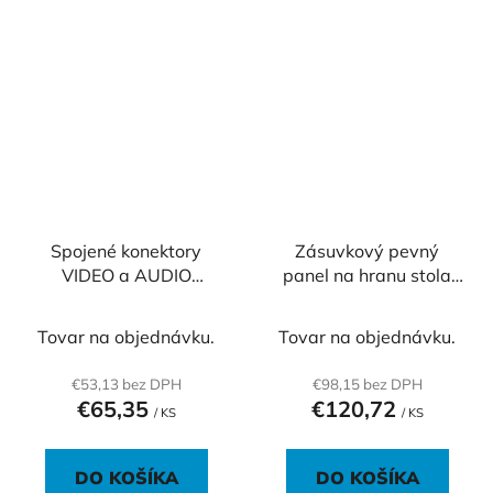
Spojené konektory
Zásuvkový pevný
VIDEO a AUDIO
panel na hranu stola
STEREO
PECZ B 001
Tovar na objednávku.
Tovar na objednávku.
€53,13 bez DPH
€98,15 bez DPH
€65,35
€120,72
/ KS
/ KS
DO KOŠÍKA
DO KOŠÍKA