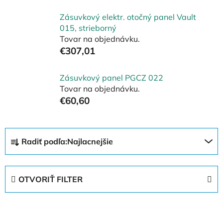
Zásuvkový elektr. otočný panel Vault
015, strieborný
Tovar na objednávku.
€307,01
Zásuvkový panel PGCZ 022
Tovar na objednávku.
€60,60
R
Radiť podľa:
Najlacnejšie
a
d
e
OTVORIŤ FILTER
n
i
V
e
ý