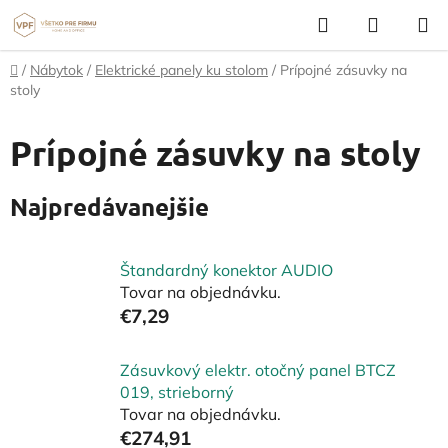
Prejsť
Hľadať
NÁKUP
na
KOŠÍK
obsah
Domov
/
Nábytok
/
Elektrické panely ku stolom
/
Prípojné zásuvky na
stoly
Prípojné zásuvky na stoly
Najpredávanejšie
Štandardný konektor AUDIO
Tovar na objednávku.
€7,29
Zásuvkový elektr. otočný panel BTCZ
019, strieborný
Tovar na objednávku.
€274,91