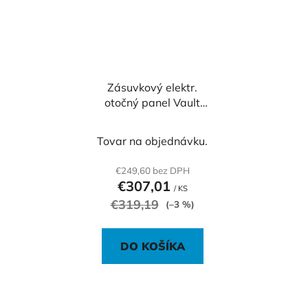
Zásuvkový elektr.
otočný panel Vault
V014, strieborný
Tovar na objednávku.
€249,60 bez DPH
€307,01
/ KS
€319,19
(–3 %)
DO KOŠÍKA