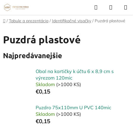
Prejsť
Hľadať
NÁKUP
na
KOŠÍK
obsah
Domov
/
Tabule a prezentácia
/
Identifikačné visačky
/
Puzdrá plastové
Puzdrá plastové
Najpredávanejšie
Obal na kartičky k účtu 6 x 8,9 cm s
výrezom 120mic
Skladom
(>1000 KS)
€0,15
Puzdro 75x110mm U PVC 140mic
Skladom
(>1000 KS)
€0,15