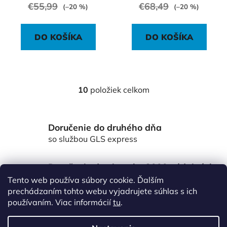
€55,99
€68,49
(–20 %)
(–20 %)
DO KOŠÍKA
DO KOŠÍKA
10
položiek celkom
O
v
l
Doručenie do druhého dňa
á
d
so službou GLS express
a
c
Doručenie do viac ako 3000 výdajných
i
miest Packeta
Tento web používa súbory cookie. Ďalším
e
po celom Slovensku
prechádzaním tohto webu vyjadrujete súhlas s ich
p
používaním. Viac informácií
tu
.
r
Z
v
á