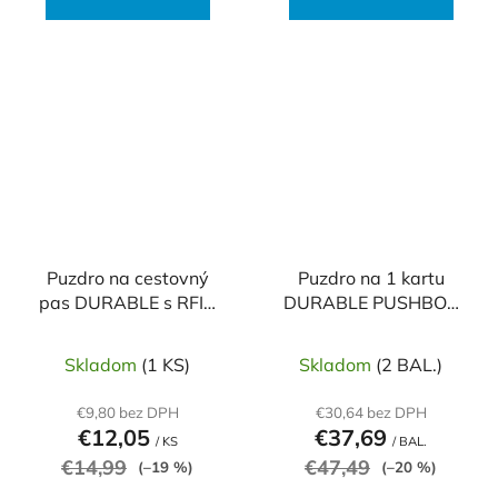
Puzdro na cestovný
Puzdro na 1 kartu
pas DURABLE s RFID
DURABLE PUSHBOX
ochranou čierne
MONO 10ks
Skladom
(1 KS)
Skladom
(2 BAL.)
€9,80 bez DPH
€30,64 bez DPH
€12,05
€37,69
/ KS
/ BAL.
€14,99
€47,49
(–19 %)
(–20 %)