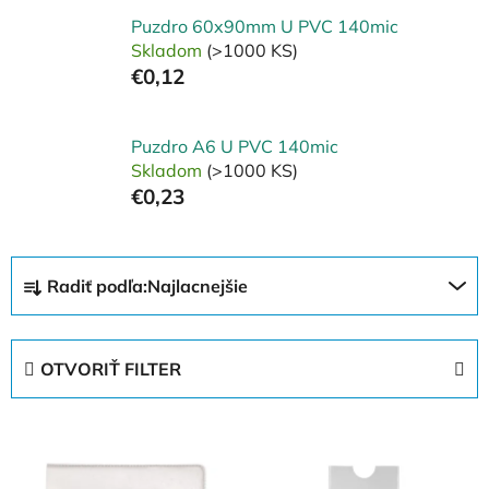
Puzdro 60x90mm U PVC 140mic
Skladom
(>1000 KS)
€0,12
Puzdro A6 U PVC 140mic
Skladom
(>1000 KS)
€0,23
R
Radiť podľa:
Najlacnejšie
a
d
e
OTVORIŤ FILTER
n
i
V
e
ý
p