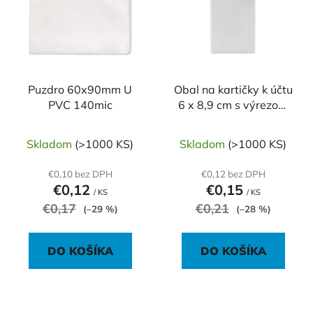
p
r
i
o
s
d
p
u
r
k
o
Puzdro 60x90mm U
Obal na kartičky k účtu
t
PVC 140mic
6 x 8,9 cm s výrezom
d
o
120mic
u
v
k
Skladom
(>1000 KS)
Skladom
(>1000 KS)
t
€0,10 bez DPH
€0,12 bez DPH
o
€0,12
€0,15
/ KS
/ KS
v
€0,17
€0,21
(–29 %)
(–28 %)
DO KOŠÍKA
DO KOŠÍKA