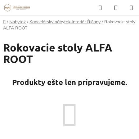
Prejsť
Hľadať
NÁKUP
na
KOŠÍK
obsah
Domov
/
Nábytok
/
Kancelársky nábytok Interiér Říčany
/
Rokovacie stoly
ALFA ROOT
Rokovacie stoly ALFA
ROOT
Produkty ešte len pripravujeme.