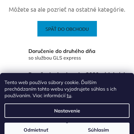
Môžete sa ale pozrieť na ostatné kategórie.
SPÄŤ DO OBCHODU
Doručenie do druhého dňa
so službou GLS express
Doručenie do viac ako 3000 výdajných
miest Packeta
Tento web používa súbory cookie. Ďalším
po celom Slovensku
prechádzaním tohto webu vyjadrujete súhlas s ich
používaním. Viac informácií
tu
.
Z
á
Nastavenie
p
ä
Vytvoril Shoptet
Odmietnuť
Súhlasím
t
Copyright 2026
www.vsetkoprefirmu.sk
. Všetky práva