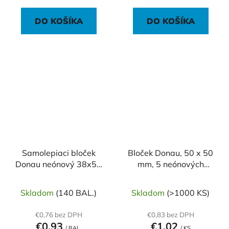
DO KOŠÍKA
DO KOŠÍKA
Samolepiaci bloček
Bloček Donau, 50 x 50
Donau neónový 38x51
mm, 5 neónových
žltý/3ks
farieb, 250 lístkov
Skladom
(140 BAL.)
Skladom
(>1000 KS)
€0,76 bez DPH
€0,83 bez DPH
€0,93
€1,02
/ BAL.
/ KS