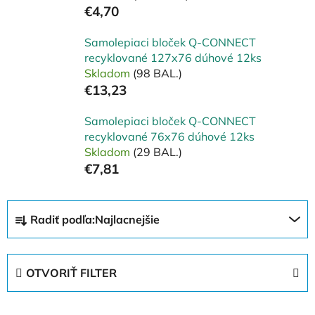
€4,70
Samolepiaci bloček Q-CONNECT
recyklované 127x76 dúhové 12ks
Skladom
(98 BAL.)
€13,23
Samolepiaci bloček Q-CONNECT
recyklované 76x76 dúhové 12ks
Skladom
(29 BAL.)
€7,81
R
Radiť podľa:
Najlacnejšie
a
d
e
OTVORIŤ FILTER
n
i