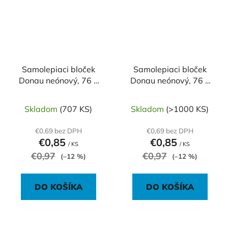
Samolepiaci bloček
Samolepiaci bloček
Donau neónový, 76 x
Donau neónový, 76 x
76 mm, modrý, 100
76 mm, ružový, 100
lístkov
lístkov
Skladom
(707 KS)
Skladom
(>1000 KS)
€0,69 bez DPH
€0,69 bez DPH
€0,85
€0,85
/ KS
/ KS
€0,97
€0,97
(–12 %)
(–12 %)
DO KOŠÍKA
DO KOŠÍKA