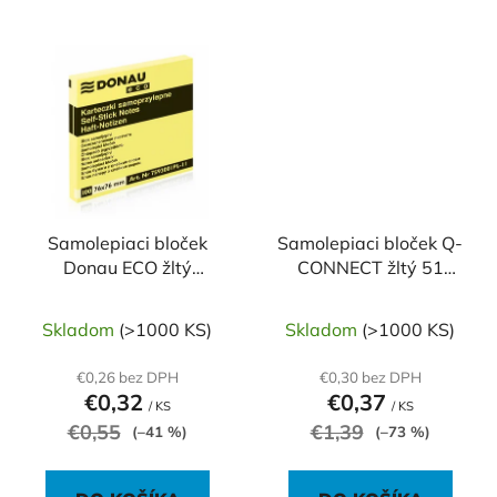
Samolepiaci bloček
Samolepiaci bloček Q-
Donau ECO žltý
CONNECT žltý 51
76x76mm
x76mm
Skladom
(>1000 KS)
Skladom
(>1000 KS)
€0,26 bez DPH
€0,30 bez DPH
€0,32
€0,37
/ KS
/ KS
€0,55
€1,39
(–41 %)
(–73 %)