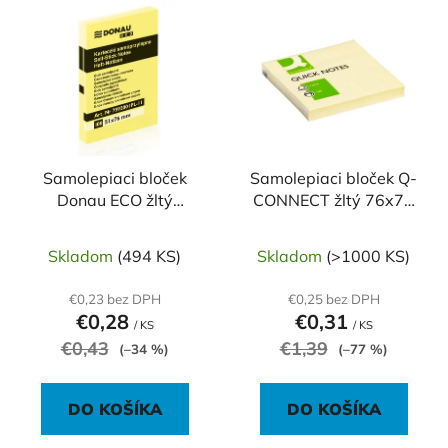
V
e
ý
p
p
r
i
o
s
d
p
u
r
k
o
Samolepiaci bloček
Samolepiaci bloček Q-
t
Donau ECO žltý
CONNECT žltý 76x76
d
o
51x76mm
mm
u
v
k
Skladom
(494 KS)
Skladom
(>1000 KS)
t
€0,23 bez DPH
€0,25 bez DPH
o
€0,28
€0,31
/ KS
/ KS
v
€0,43
€1,39
(–34 %)
(–77 %)
DO KOŠÍKA
DO KOŠÍKA