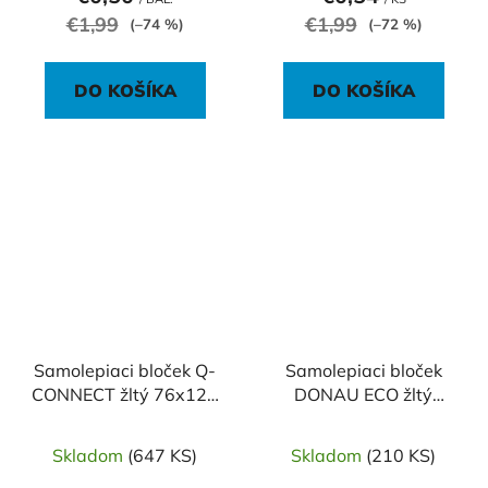
€1,99
€1,99
(–74 %)
(–72 %)
DO KOŠÍKA
DO KOŠÍKA
Samolepiaci bloček Q-
Samolepiaci bloček
CONNECT žltý 76x127
DONAU ECO žltý
mm
76x127mm
Skladom
(647 KS)
Skladom
(210 KS)