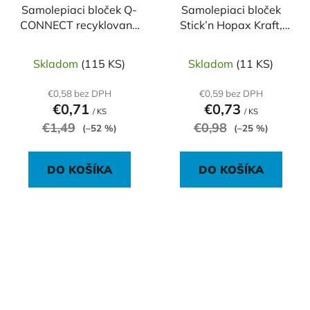
Samolepiaci bloček Q-
Samolepiaci bloček
CONNECT recyklované
Stick’n Hopax Kraft,
76x76 žlté
76x51 mm, prírodná
hnedá
Skladom
(115 KS)
Skladom
(11 KS)
€0,58 bez DPH
€0,59 bez DPH
€0,71
€0,73
/ KS
/ KS
€1,49
€0,98
(–52 %)
(–25 %)
DO KOŠÍKA
DO KOŠÍKA