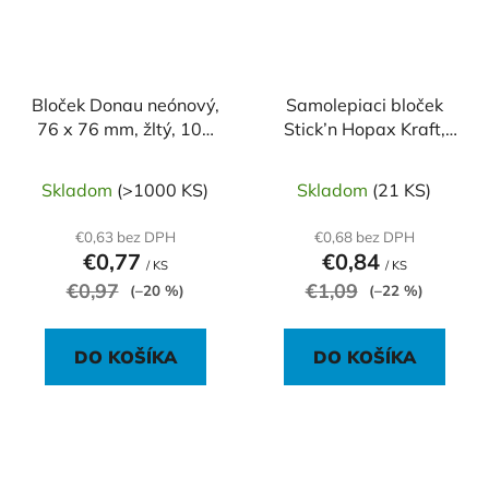
Bloček Donau neónový,
Samolepiaci bloček
76 x 76 mm, žltý, 100
Stick’n Hopax Kraft,
lístkov
76x76 mm, prírodná
hnedá
Skladom
(>1000 KS)
Skladom
(21 KS)
€0,63 bez DPH
€0,68 bez DPH
€0,77
€0,84
/ KS
/ KS
€0,97
€1,09
(–20 %)
(–22 %)
DO KOŠÍKA
DO KOŠÍKA