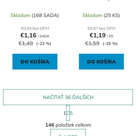
38x51mm 4x50 l
Alternate, mix neón, 76
x76 mm
Skladom
(168 SADA)
Skladom
(25 KS)
€0,94 bez DPH
€0,97 bez DPH
€1,16
€1,19
/ SADA
/ KS
€1,49
€1,59
(–22 %)
(–25 %)
DO KOŠÍKA
DO KOŠÍKA
NAČÍTAŤ 36 ĎALŠÍCH
S
1
t
5
r
O
á
146
položiek celkom
v
n
l