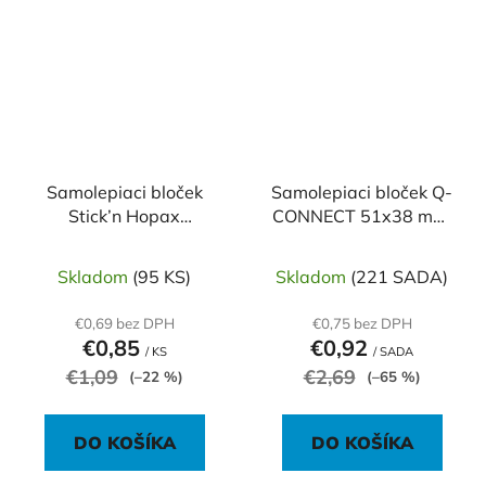
Samolepiaci bloček
Samolepiaci bloček Q-
Stick’n Hopax
CONNECT 51x38 mm,
Alternate, mix pastel,
zelená, ružová, žltá, 3
76 x 76 mm
bločky po 50 lístkov
Skladom
(95 KS)
Skladom
(221 SADA)
€0,69 bez DPH
€0,75 bez DPH
€0,85
€0,92
/ KS
/ SADA
€1,09
€2,69
(–22 %)
(–65 %)
DO KOŠÍKA
DO KOŠÍKA