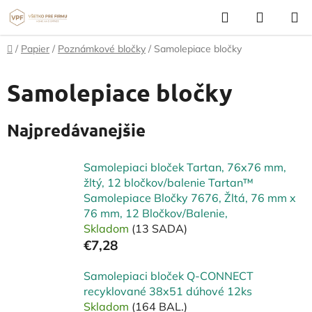
Prejsť
Hľadať
NÁKUP
na
KOŠÍK
obsah
Domov
/
Papier
/
Poznámkové bločky
/
Samolepiace bločky
Samolepiace bločky
Najpredávanejšie
Samolepiaci bloček Tartan, 76x76 mm,
žltý, 12 bločkov/balenie Tartan™
Samolepiace Bločky 7676, Žltá, 76 mm x
76 mm, 12 Bločkov/Balenie,
Skladom
(13 SADA)
€7,28
Samolepiaci bloček Q-CONNECT
recyklované 38x51 dúhové 12ks
Skladom
(164 BAL.)