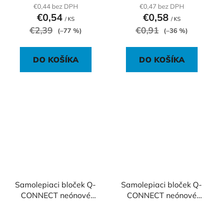
€0,44 bez DPH
€0,47 bez DPH
€0,54
€0,58
/ KS
/ KS
€2,39
€0,91
(–77 %)
(–36 %)
DO KOŠÍKA
DO KOŠÍKA
Samolepiaci bloček Q-
Samolepiaci bloček Q-
CONNECT neónové
CONNECT neónové
76x76mm oranžové
76x76mm ružové