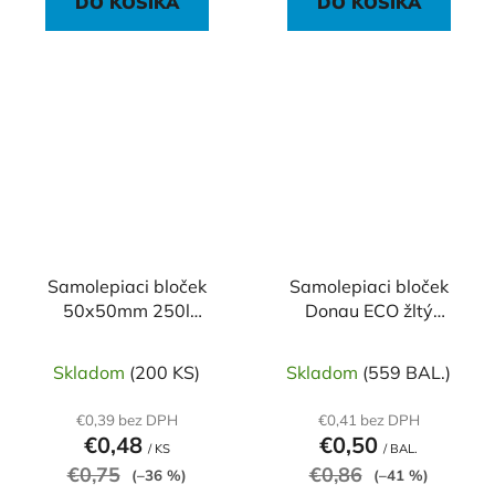
DO KOŠÍKA
DO KOŠÍKA
Samolepiaci bloček
Samolepiaci bloček
50x50mm 250l
Donau ECO žltý
pastelový žltý
38x51mm /3x100
Skladom
(200 KS)
Skladom
(559 BAL.)
€0,39 bez DPH
€0,41 bez DPH
€0,48
€0,50
/ KS
/ BAL.
€0,75
€0,86
(–36 %)
(–41 %)