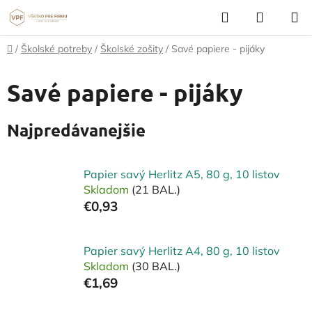
Prejsť
Hľadať
NÁKUP
na
KOŠÍK
obsah
Domov
/
Školské potreby
/
Školské zošity
/
Savé papiere - pijáky
Savé papiere - pijáky
Najpredávanejšie
Papier savý Herlitz A5, 80 g, 10 listov
Skladom
(21 BAL.)
€0,93
Papier savý Herlitz A4, 80 g, 10 listov
Skladom
(30 BAL.)
€1,69