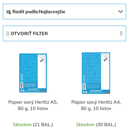
R
Radiť podľa:
Najlacnejšie
a
d
e
OTVORIŤ FILTER
n
i
V
e
ý
p
p
r
i
o
s
d
p
u
r
k
o
Papier savý Herlitz A5,
Papier savý Herlitz A4,
t
80 g, 10 listov
80 g, 10 listov
d
o
u
v
k
Skladom
(21 BAL.)
Skladom
(30 BAL.)