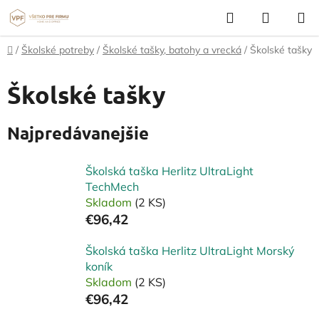
Prejsť
Hľadať
NÁKUP
na
KOŠÍK
obsah
Domov
/
Školské potreby
/
Školské tašky, batohy a vrecká
/
Školské tašky
Školské tašky
Najpredávanejšie
Školská taška Herlitz UltraLight
TechMech
Skladom
(2 KS)
€96,42
Školská taška Herlitz UltraLight Morský
koník
Skladom
(2 KS)
€96,42