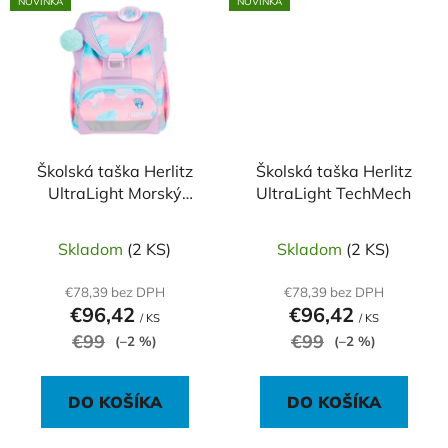
NOVINKA
NOVINKA
Školská taška Herlitz
Školská taška Herlitz
UltraLight Morský
UltraLight TechMech
koník
Skladom
(2 KS)
Skladom
(2 KS)
€78,39 bez DPH
€78,39 bez DPH
€96,42
€96,42
/ KS
/ KS
€99
€99
(–2 %)
(–2 %)
DO KOŠÍKA
DO KOŠÍKA