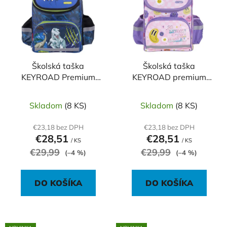
p
r
i
o
s
d
p
u
r
k
o
Školská taška
Školská taška
t
KEYROAD Premium
KEYROAD premium
d
o
Dino
Smile
u
v
k
Skladom
(8 KS)
Skladom
(8 KS)
t
€23,18 bez DPH
€23,18 bez DPH
o
€28,51
€28,51
/ KS
/ KS
v
€29,99
€29,99
(–4 %)
(–4 %)
DO KOŠÍKA
DO KOŠÍKA