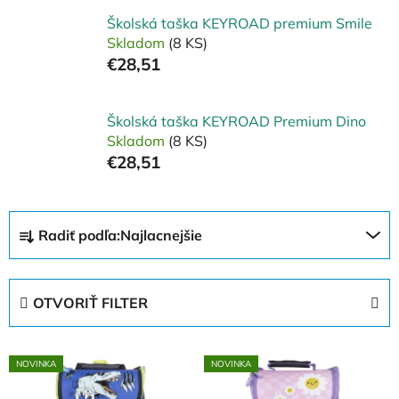
Školská taška KEYROAD premium Smile
Skladom
(8 KS)
€28,51
Školská taška KEYROAD Premium Dino
Skladom
(8 KS)
€28,51
R
Radiť podľa:
Najlacnejšie
a
d
e
OTVORIŤ FILTER
n
i
V
e
NOVINKA
NOVINKA
ý
p